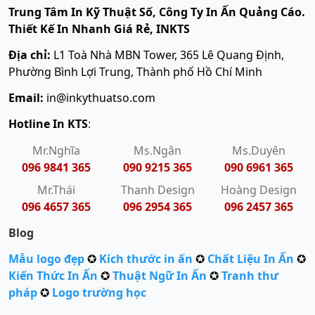
Trung Tâm In Kỹ Thuật Số, Công Ty In Ấn Quảng Cáo.
Thiết Kế In Nhanh Giá Rẻ, INKTS
Địa chỉ:
L1 Toà Nhà MBN Tower, 365 Lê Quang Định,
Phường Bình Lợi Trung, Thành phố Hồ Chí Minh
Email:
in@inkythuatso.com
Hotline In KTS
:
Mr.Nghĩa
Ms.Ngân
Ms.Duyên
096 9841 365
090 9215 365
090 6961 365
Mr.Thái
Thanh Design
Hoàng Design
096 4657 365
096 2954 365
096 2457 365
Blog
Mẫu logo đẹp
✪
Kích thước in ấn
✪
Chất Liệu In Ấn
✪
Kiến Thức In Ấn
✪
Thuật Ngữ In Ấn
✪
Tranh thư
pháp
✪
Logo trường học