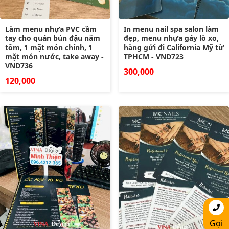
Làm menu nhựa PVC cầm
In menu nail spa salon làm
tay cho quán bún đậu nắm
đẹp, menu nhựa gáy lò xo,
tôm, 1 mặt món chính, 1
hàng gửi đi California Mỹ từ
mặt món nước, take away -
TPHCM - VND723
VND736
300,000
120,000
Gọi