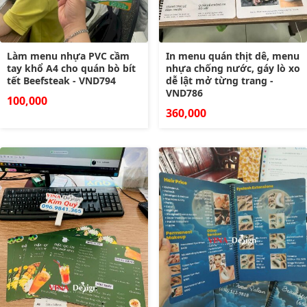
Làm menu nhựa PVC cầm
In menu quán thịt dê, menu
tay khổ A4 cho quán bò bít
nhựa chống nước, gáy lò xo
tết Beefsteak - VND794
dễ lật mở từng trang -
VND786
100,000
360,000