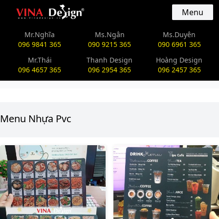
vinadesign.vn
Menu
Mr.Nghĩa
Ms.Ngân
Ms.Duyên
096 9841 365
090 9215 365
090 6961 365
Mr.Thái
Thanh Design
Hoàng Design
096 4657 365
096 2954 365
096 2457 365
Menu Nhựa Pvc