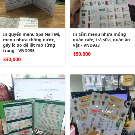
In quyển menu Spa Nail Mi,
In tấm menu nhựa mỏng
menu nhựa chống nước,
quán cafe, trà sữa, quán ăn
gáy lò xo dễ lật mở từng
vặt - VND933
trang - VND936
150,000
330,000