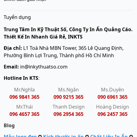
Tuyển dụng
Trung Tâm In Kỹ Thuật Số, Công Ty In Ấn Quảng Cáo.
Thiết Kế In Nhanh Giá Rẻ, INKTS
Địa chỉ:
L1 Toà Nhà MBN Tower, 365 Lê Quang Định,
Phường Bình Lợi Trung, Thành phố Hồ Chí Minh
Email:
in@inkythuatso.com
Hotline In KTS
:
Mr.Nghĩa
Ms.Ngân
Ms.Duyên
096 9841 365
090 9215 365
090 6961 365
Mr.Thái
Thanh Design
Hoàng Design
096 4657 365
096 2954 365
096 2457 365
Blog
Mẫu logo đẹp
✪
Kích thước in ấn
✪
Chất Liệu In Ấn
✪