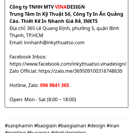
Công ty TNHH MTV
VINA
DESIGN
Trung Tâm In Kỹ Thuật Số, Công Ty In Ấn Quảng
Cáo. Thiết Kế In Nhanh Giá Rẻ, INKTS
Địa chỉ: 365 Lê Quang Định, phường 5, quận Bình
Thạnh, TP.HCM
Email: innhanh@inkythuatso.com
Facebook Inbox:
https://www.facebook.com/inkythuatso.vinadesign/
Zalo Official: https://zalo.me/369509100316748630
Hotline, Zalo:
096 9841 365
Open: Mon - Sat (8:00 ~ 18:00)
#sanphamin #baogiain #baogiainan #design #inan
#printing #business #digitalprinting