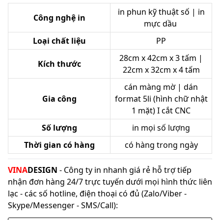
in phun kỹ thuật số | in
Công nghệ in
mực dầu
Loại chất liệu
PP
28cm x 42cm x 3 tấm |
Kích thước
22cm x 32cm x 4 tấm
cán màng mờ | dán
Gia công
format 5li (hình chữ nhật
1 mặt) I cắt CNC
Số lượng
in mọi số lượng
Thời gian có hàng
có hàng trong ngày
VINA
DESIGN
- Công ty in nhanh giá rẻ hỗ trợ tiếp
nhận đơn hàng 24/7 trực tuyến dưới mọi hình thức liên
lạc - các số hotline, điện thoại có đủ (Zalo/Viber -
Skype/Messenger - SMS/Call):