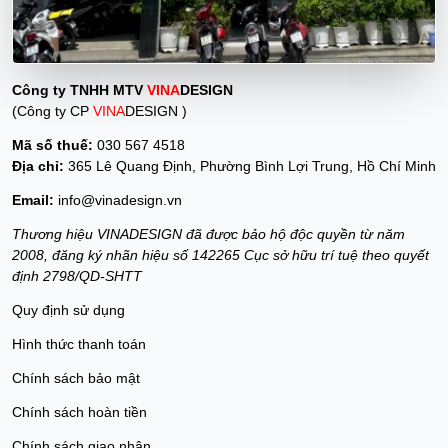
Công ty TNHH MTV
VINA
DESIGN
(Công ty CP
VINA
DESIGN )
Mã số thuế:
030 567 4518
Địa chỉ:
365 Lê Quang Định, Phường Bình Lợi Trung, Hồ Chí Minh
Email:
info@vinadesign.vn
Thương hiệu VINADESIGN đã được bảo hộ độc quyền từ năm
2008, đăng ký nhãn hiệu số 142265 Cục sở hữu trí tuệ theo quyết
định 2798/QD-SHTT
Quy định sử dụng
Hình thức thanh toán
Chính sách bảo mật
Chính sách hoàn tiền
Chính sách giao nhận