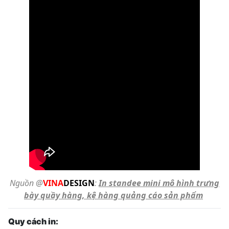
Nguồn @
VINA
DESIGN
:
In standee mini mô hình trưng
bày quầy hàng, kệ hàng quảng cáo sản phẩm
Quy cách in: