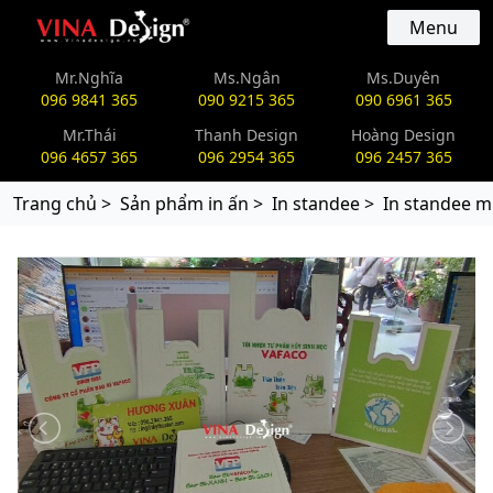
vinadesign.vn
Menu
Mr.Nghĩa
Ms.Ngân
Ms.Duyên
096 9841 365
090 9215 365
090 6961 365
Mr.Thái
Thanh Design
Hoàng Design
096 4657 365
096 2954 365
096 2457 365
Trang chủ >
Sản phẩm in ấn >
In standee >
In standee mi