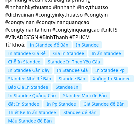
#innhanhkythuatso #innhanh #inkythuatso
#dichvuinan #congtyinkythuatso #congtyin
#congtyinan #congtyinanquangcao
#congtyinantaihcm #congtyinquangcao #InKTS
#VINADESIGN #BinhThanh #TPHCM
Từ khoá:
In Standee để Bàn
In Standee
In Standee Giá Rẻ
Giá In Standee
In ấn Standee
Chỗ In Standee
Standee In Theo Yêu Cầu
In Standee Gần đây
In Standee Giá
In Standee Pp
Standee Nhỏ để Bàn
Standee Bàn
Xưởng In Standee
Báo Giá In Standee
Standee In
In Standee Quảng Cáo
Standee Mini để Bàn
đặt In Standee
In Pp Standee
Giá Standee để Bàn
Thiết Kế In ấn Standee
Standee để Bàn
Mẫu Standee để Bàn