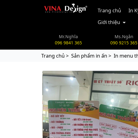
vinadesign.vn
Trang chủ
In 
Giới thiệu
Mr.Nghĩa
Ms.Ngân
096 9841 365
090 9215 365
Trang chủ >
Sản phẩm in ấn >
In menu t