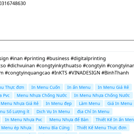
100316748630
gn #inan #printing #business #digitalprinting
so #dichvuinan #congtyinkythuatso #congtyin #congtyina
cm #congtyinquangcao #InKTS #VINADESIGN #BinhThanh
nu Thực đơn
In Menu Cuốn
In ấn Menu
In Menu Giá Rẻ
 Pvc
Menu Nhựa Chống Nước
In Menu Nhựa Chống Nước
 Menu Nhựa Giá Rẻ
In Menu đẹp
Làm Menu
Giá In Menu
nu Số Lượng ít
Dịch Vụ In Menu
địa Chỉ In Menu
In Menu Nhựa Pvc
Menu Nhựa để Bàn
Thiết Kế In ấn Me
Menu ép Nhựa
Menu Bìa Cứng
Thiết Kế Menu Thực đơn