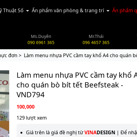
Kỹ Thuật Số
Ấn phẩm văn phòng & trang trí
Ấn phẩm q
Ms.Duyên
Mr.Thái
090 6961 365
096 4657 365
hực đơn >
Làm menu nhựa PVC cầm tay khổ A4 cho quán bò 
Làm menu nhựa PVC cầm tay khổ 
cho quán bò bít tết Beefsteak -
VND794
100,000
129 lượt xem
Giá trên là giá đề nghị từ
VINA
DESIGN
| Để nh