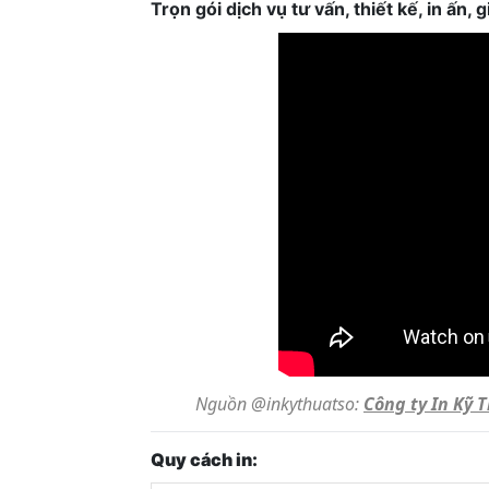
Trọn gói dịch vụ tư vấn, thiết kế, in ấn
Nguồn @inkythuatso:
Công ty In Kỹ 
Quy cách in: