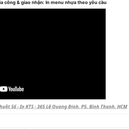
, gia công & giao nhận: In menu nhựa theo yêu cầu
Thuật Số - In KTS - 365 Lê Quang Định, P5, Bình Thạnh, HCM