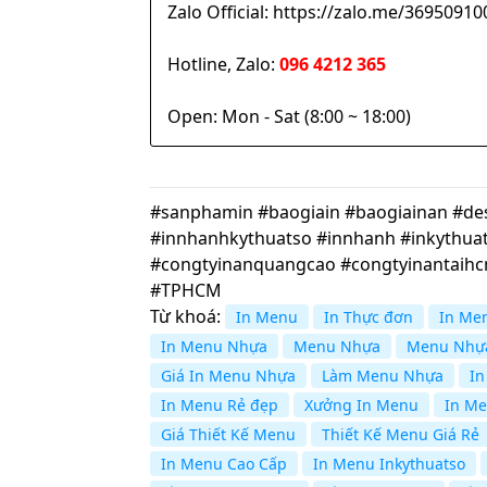
Zalo Official: https://zalo.me/369509
Hotline, Zalo:
096 4212 365
Open: Mon - Sat (8:00 ~ 18:00)
#sanphamin #baogiain #baogiainan #desi
#innhanhkythuatso #innhanh #inkythuat
#congtyinanquangcao #congtyinantaih
#TPHCM
Từ khoá:
In Menu
In Thực đơn
In Me
In Menu Nhựa
Menu Nhựa
Menu Nhựa
Giá In Menu Nhựa
Làm Menu Nhựa
In
In Menu Rẻ đẹp
Xưởng In Menu
In Me
Giá Thiết Kế Menu
Thiết Kế Menu Giá Rẻ
In Menu Cao Cấp
In Menu Inkythuatso