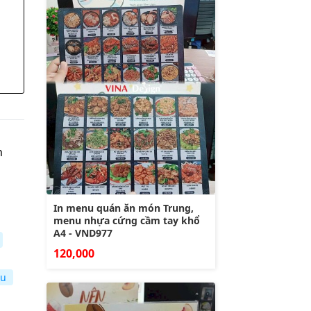
n
In menu quán ăn món Trung,
menu nhựa cứng cầm tay khổ
A4 - VND977
120,000
nu