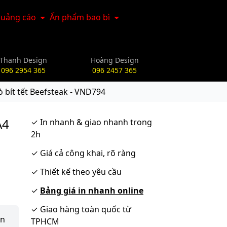
uảng cáo
Ấn phẩm bao bì
Thanh Design
Hoàng Design
096 2954 365
096 2457 365
bít tết Beefsteak - VND794
A4
✓
In nhanh & giao nhanh trong
2h
✓
Giá cả công khai, rõ ràng
✓
Thiết kế theo yêu cầu
✓
Bảng giá in nhanh online
✓
Giao hàng toàn quốc từ
ận
TPHCM