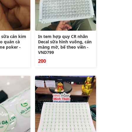
l sữa cán kim
In tem hợp quy CR nhãn
ho quán cà
Decal sữa hình vuông, cán
e poker -
màng mờ, bế theo viền -
VND799
200