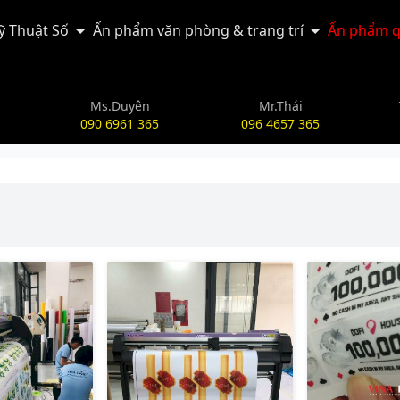
Kỹ Thuật Số
Ấn phẩm văn phòng & trang trí
Ấn phẩm q
Ms.Duyên
Mr.Thái
090 6961 365
096 4657 365