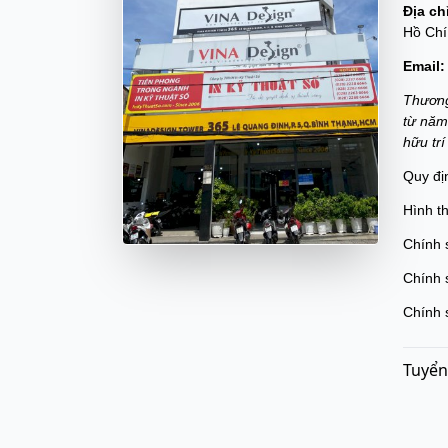
Địa ch
Hồ Chí
Email:
Thương
từ năm
hữu tr
Quy đị
Hình t
Chính 
Chính 
Chính 
Tuyển