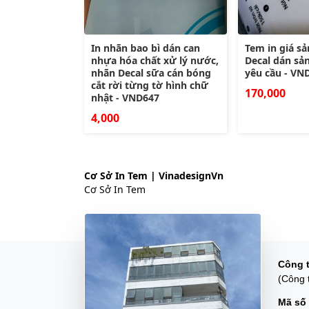
In nhãn bao bì dán can
Tem in giá sả
nhựa hóa chất xử lý nước,
Decal dán sả
nhãn Decal sữa cán bóng
yêu cầu - VN
cắt rời từng tờ hình chữ
170,000
nhật - VND647
4,000
Cơ Sở In Tem | VinadesignVn
Cơ Sở In Tem
Công 
(Công 
Mã số 