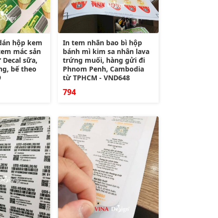
dán hộp kem
In tem nhãn bao bì hộp
 tem mác sản
bánh mì kim sa nhân lava
Decal sữa,
trứng muối, hàng gửi đi
g, bế theo
Phnom Penh, Cambodia
9
từ TPHCM - VND648
794