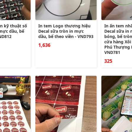
n kỹ thuật số
In tem Logo thương hiệu
In ấn tem nhã
 mực dầu, bế
Decal sữa tròn in mực
Decal sữa in
VND812
dầu, bế theo viền - VND793
bóng, bế trò
cửa hàng Xôi
1,636
Phú Thượng H
VND781
325