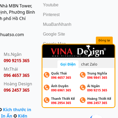
Youtube
 Nhà MBN Tower,
ịnh, Phường Bình
Pinterest
nh phố Hồ Chí
MuaBanNhanh
thuatso.com
Google Site
Đóng lại
Google Map
:
Ms.Ngân
090 9215 365
Gọi Điện
chat Zalo
Mr.Thái
Quốc Thái
Trung Nghĩa
096 4657 365
096 4657 365
096 9841 365
Hoàng Design
Ánh Duyên
Ái Ngân
096 2457 365
090 6961 365
090 9215 365
Thanh Thiết Kế
Hoàng Thiết Kế
096 2954 365
096 2457 365
✪
Kích thước in
 In Ấn
✪
Kiến