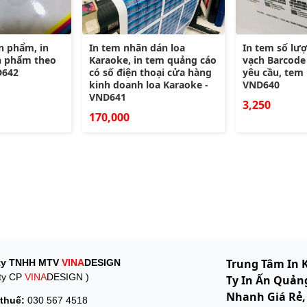
n phẩm, in
In tem nhãn dán loa
In tem số lư
n phẩm theo
Karaoke, in tem quảng cáo
vạch Barcode
D642
có số điện thoại cửa hàng
yêu cầu, tem 
kinh doanh loa Karaoke -
VND640
VND641
3,250
170,000
Trung Tâm In 
ty TNHH MTV
VINA
DESIGN
ty CP
VINA
DESIGN )
Ty In Ấn Quảng
Nhanh Giá Rẻ,
thuế:
030 567 4518