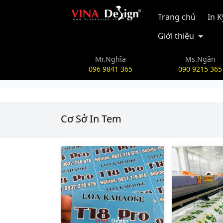
vinadesign.vn
Trang chủ
In 
Giới thiệu
Mr.Nghĩa
Ms.Ngân
096 9841 365
090 9215 365
Cơ Sở In Tem