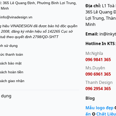
ỉ:
365 Lê Quang Định, Phường Bình Lợi Trung,
Địa chỉ:
L1 Toà
 Minh
365 Lê Quang Đ
info@vinadesign.vn
Lợi Trung, Thà
Minh
 hiệu VINADESIGN đã được bảo hộ độc quyền
 2008, đăng ký nhãn hiệu số 142265 Cục sở
Email:
in@inky
í tuệ theo quyết định 2798/QD-SHTT
Hotline In KTS
nh sử dụng
Mr.Nghĩa
hức thanh toán
096 9841 365
sách bảo mật
Ms.Duyên
sách hoàn tiền
090 6961 365
sách giao nhận
Thanh Design
096 2954 365
 dụng
Blog
Mẫu logo đẹp
ấn
✪
Chất Liệu