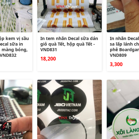
ộp kem vị sầu
In tem nhãn Decal sữa dán
In nhãn Deca
ecal sữa in
giỏ quà Tết, hộp quà Tết -
sa lấp lánh c
n màng bóng,
VND831
phê Boardgam
- VND832
VND809
18,200
3,300