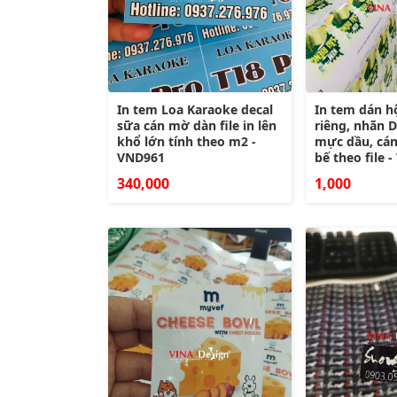
In tem Loa Karaoke decal
In tem dán h
sữa cán mờ dàn file in lên
riêng, nhãn D
khổ lớn tính theo m2 -
mực dầu, cá
VND961
bế theo file 
340,000
1,000