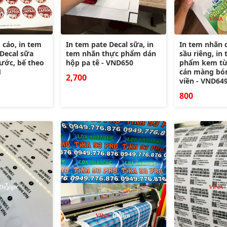
 cáo, in tem
In tem pate Decal sữa, in
In tem nhãn 
Decal sữa
tem nhãn thực phẩm dán
sầu riêng, in
hước, bế theo
hộp pa tê - VND650
phẩm kem từ 
1
cán màng bón
2,700
viền - VND64
800