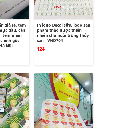
n giá rẻ, tem
In logo Decal sữa, logo sản
 mực dầu, cán
phẩm thảo dược thiên
n, tem nhãn
nhiên cho nuôi trồng thủy
 chính gốc
sản - VND704
à Nội -
124