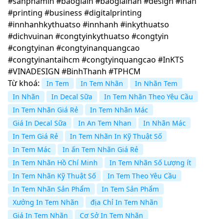
#sanphamin #baogiain #baogiainan #design #inan
#printing #business #digitalprinting
#innhanhkythuatso #innhanh #inkythuatso
#dichvuinan #congtyinkythuatso #congtyin
#congtyinan #congtyinanquangcao
#congtyinantaihcm #congtyinquangcao #InKTS
#VINADESIGN #BinhThanh #TPHCM
Từ khoá:
In Tem
In Tem Nhãn
In Nhãn Tem
In Nhãn
In Decal Sữa
In Tem Nhãn Theo Yêu Cầu
In Tem Nhãn Giá Rẻ
In Tem Nhãn Mác
Giá In Decal Sữa
In An Tem Nhan
In Nhãn Mác
In Tem Giá Rẻ
In Tem Nhãn In Kỹ Thuật Số
In Tem Mác
In ấn Tem Nhãn Giá Rẻ
In Tem Nhãn Hồ Chí Minh
In Tem Nhãn Số Lượng ít
In Tem Nhãn Kỹ Thuật Số
In Tem Theo Yêu Cầu
In Tem Nhãn Sản Phẩm
In Tem Sản Phẩm
Xưởng In Tem Nhãn
địa Chỉ In Tem Nhãn
Giá In Tem Nhãn
Cơ Sở In Tem Nhãn