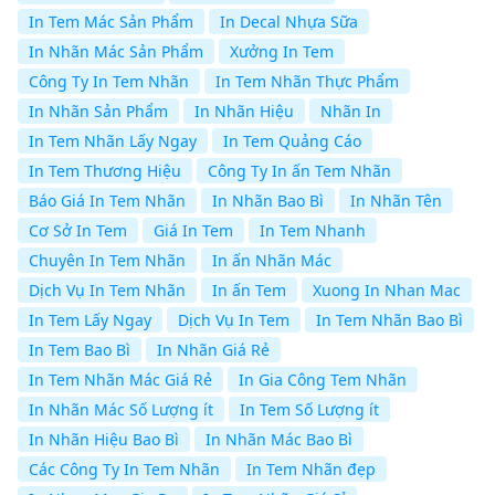
In Tem Mác Sản Phẩm
In Decal Nhựa Sữa
In Nhãn Mác Sản Phẩm
Xưởng In Tem
Công Ty In Tem Nhãn
In Tem Nhãn Thực Phẩm
In Nhãn Sản Phẩm
In Nhãn Hiệu
Nhãn In
In Tem Nhãn Lấy Ngay
In Tem Quảng Cáo
In Tem Thương Hiệu
Công Ty In ấn Tem Nhãn
Báo Giá In Tem Nhãn
In Nhãn Bao Bì
In Nhãn Tên
Cơ Sở In Tem
Giá In Tem
In Tem Nhanh
Chuyên In Tem Nhãn
In ấn Nhãn Mác
Dịch Vụ In Tem Nhãn
In ấn Tem
Xuong In Nhan Mac
In Tem Lấy Ngay
Dịch Vụ In Tem
In Tem Nhãn Bao Bì
In Tem Bao Bì
In Nhãn Giá Rẻ
In Tem Nhãn Mác Giá Rẻ
In Gia Công Tem Nhãn
In Nhãn Mác Số Lượng ít
In Tem Số Lượng ít
In Nhãn Hiệu Bao Bì
In Nhãn Mác Bao Bì
Các Công Ty In Tem Nhãn
In Tem Nhãn đẹp