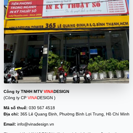
Công ty TNHH MTV
VINA
DESIGN
(Công ty CP
VINA
DESIGN )
Mã số thuế:
030 567 4518
Địa chỉ:
365 Lê Quang Định, Phường Bình Lợi Trung, Hồ Chí Minh
Email:
info@vinadesign.vn