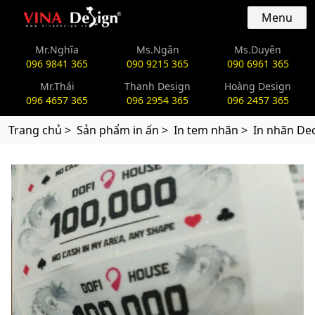
vinadesign.vn
Menu
Mr.Nghĩa
Ms.Ngân
Ms.Duyên
096 9841 365
090 9215 365
090 6961 365
Mr.Thái
Thanh Design
Hoàng Design
096 4657 365
096 2954 365
096 2457 365
Trang chủ >
Sản phẩm in ấn >
In tem nhãn >
In nhãn De