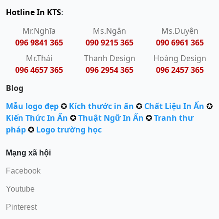
Hotline In KTS
:
Mr.Nghĩa
Ms.Ngân
Ms.Duyên
096 9841 365
090 9215 365
090 6961 365
Mr.Thái
Thanh Design
Hoàng Design
096 4657 365
096 2954 365
096 2457 365
Blog
Mẫu logo đẹp
✪
Kích thước in ấn
✪
Chất Liệu In Ấn
✪
Kiến Thức In Ấn
✪
Thuật Ngữ In Ấn
✪
Tranh thư
pháp
✪
Logo trường học
Mạng xã hội
Facebook
Youtube
Pinterest