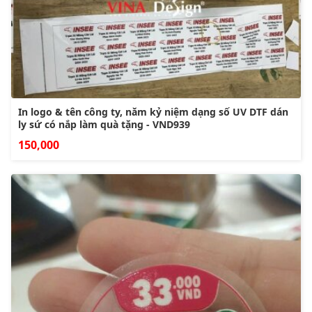
In logo & tên công ty, năm kỷ niệm dạng số UV DTF dán
ly sứ có nắp làm quà tặng - VND939
150,000