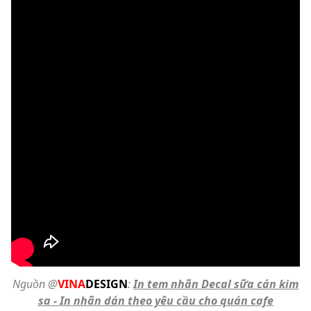
Nguồn @
VINA
DESIGN
:
In tem nhãn Decal sữa cán kim
sa - In nhãn dán theo yêu cầu cho quán cafe