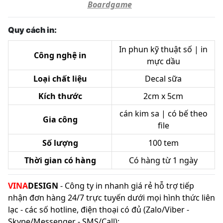
Boardgame
Quy cách in:
In phun kỹ thuật số | in
Công nghệ in
mực dầu
Loại chất liệu
Decal sữa
Kích thước
2cm x 5cm
cán kim sa | có bế theo
Gia công
file
Số lượng
100 tem
Thời gian có hàng
Có hàng từ 1 ngày
VINA
DESIGN
- Công ty in nhanh giá rẻ hỗ trợ tiếp
nhận đơn hàng 24/7 trực tuyến dưới mọi hình thức liên
lạc - các số hotline, điện thoại có đủ (Zalo/Viber -
Skype/Messenger - SMS/Call):