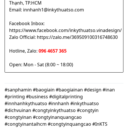
Thạnh, TP.HCM
Email: innhanh1@inkythuatso.com
Facebook Inbox:
https://www.facebook.com/inkythuatso.vinadesign/
Zalo Official: https://zalo.me/369509100316748630
Hotline, Zalo:
096 4657 365
Open: Mon - Sat (8:00 ~ 18:00)
#sanphamin #baogiain #baogiainan #design #inan
#printing #business #digitalprinting
#innhanhkythuatso #innhanh #inkythuatso
#dichvuinan #congtyinkythuatso #congtyin
#congtyinan #congtyinanquangcao
#congtyinantaihcm #congtyinquangcao #InKTS