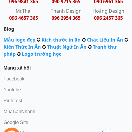
096 9841 365
090 9215 365
090 6961 365
Mr.Thái
Thanh Design
Hoàng Design
096 4657 365
096 2954 365
096 2457 365
Blog
Mẫu logo đẹp
✪
Kích thước in ấn
✪
Chất Liệu In Ấn
✪
Kiến Thức In Ấn
✪
Thuật Ngữ In Ấn
✪
Tranh thư
pháp
✪
Logo trường học
Mạng xã hội
Facebook
Youtube
Pinterest
MuaBanNhanh
Google Site