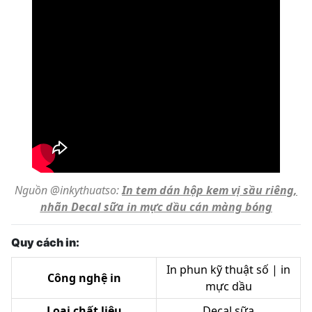
Nguồn @inkythuatso:
In tem dán hộp kem vị sầu riêng,
nhãn Decal sữa in mực dầu cán màng bóng
Quy cách in:
In phun kỹ thuật số | in
Công nghệ in
mực dầu
Loại chất liệu
Decal sữa