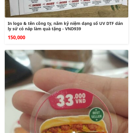
In logo & tên công ty, năm kỷ niệm dạng số UV DTF dán
ly sứ có nắp làm quà tặng - VND939
150,000