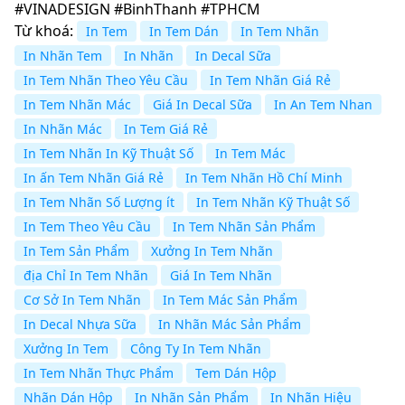
#VINADESIGN #BinhThanh #TPHCM
Từ khoá:
In Tem
In Tem Dán
In Tem Nhãn
In Nhãn Tem
In Nhãn
In Decal Sữa
In Tem Nhãn Theo Yêu Cầu
In Tem Nhãn Giá Rẻ
In Tem Nhãn Mác
Giá In Decal Sữa
In An Tem Nhan
In Nhãn Mác
In Tem Giá Rẻ
In Tem Nhãn In Kỹ Thuật Số
In Tem Mác
In ấn Tem Nhãn Giá Rẻ
In Tem Nhãn Hồ Chí Minh
In Tem Nhãn Số Lượng ít
In Tem Nhãn Kỹ Thuật Số
In Tem Theo Yêu Cầu
In Tem Nhãn Sản Phẩm
In Tem Sản Phẩm
Xưởng In Tem Nhãn
địa Chỉ In Tem Nhãn
Giá In Tem Nhãn
Cơ Sở In Tem Nhãn
In Tem Mác Sản Phẩm
In Decal Nhựa Sữa
In Nhãn Mác Sản Phẩm
Xưởng In Tem
Công Ty In Tem Nhãn
In Tem Nhãn Thực Phẩm
Tem Dán Hộp
Nhãn Dán Hộp
In Nhãn Sản Phẩm
In Nhãn Hiệu