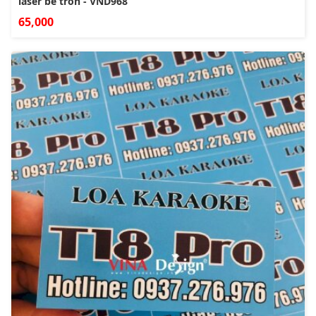
laser bế tròn - VND968
65,000