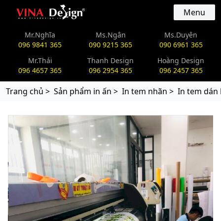
vinadesign.vn
Menu
Mr.Nghĩa
Ms.Ngân
Ms.Duyên
096 9841 365
090 9215 365
090 6961 365
Mr.Thái
Thanh Design
Hoàng Design
096 4657 365
096 2954 365
096 2457 365
Trang chủ >
Sản phẩm in ấn >
In tem nhãn >
In tem dán 