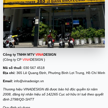
Công ty TNHH MTV
VINA
DESIGN
(Công ty CP
VINA
DESIGN )
Mã số thuế:
030 567 4518
Địa chỉ:
365 Lê Quang Định, Phường Bình Lợi Trung, Hồ Chí Minh
Email:
info@vinadesign.vn
Thương hiệu VINADESIGN đã được bảo hộ độc quyền từ năm
2008, đăng ký nhãn hiệu số 142265 Cục sở hữu trí tuệ theo quyết
định 2798/QD-SHTT
Quy định sử dụng