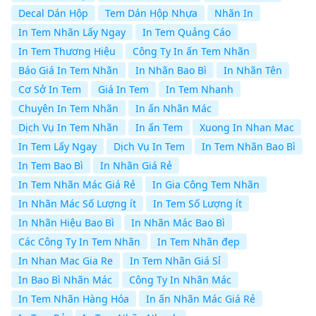
Decal Dán Hộp
Tem Dán Hộp Nhựa
Nhãn In
In Tem Nhãn Lấy Ngay
In Tem Quảng Cáo
In Tem Thương Hiệu
Công Ty In ấn Tem Nhãn
Báo Giá In Tem Nhãn
In Nhãn Bao Bì
In Nhãn Tên
Cơ Sở In Tem
Giá In Tem
In Tem Nhanh
Chuyên In Tem Nhãn
In ấn Nhãn Mác
Dịch Vụ In Tem Nhãn
In ấn Tem
Xuong In Nhan Mac
In Tem Lấy Ngay
Dịch Vụ In Tem
In Tem Nhãn Bao Bì
In Tem Bao Bì
In Nhãn Giá Rẻ
In Tem Nhãn Mác Giá Rẻ
In Gia Công Tem Nhãn
In Nhãn Mác Số Lượng ít
In Tem Số Lượng ít
In Nhãn Hiệu Bao Bì
In Nhãn Mác Bao Bì
Các Công Ty In Tem Nhãn
In Tem Nhãn đẹp
In Nhan Mac Gia Re
In Tem Nhãn Giá Sỉ
In Bao Bì Nhãn Mác
Công Ty In Nhãn Mác
In Tem Nhãn Hàng Hóa
In ấn Nhãn Mác Giá Rẻ