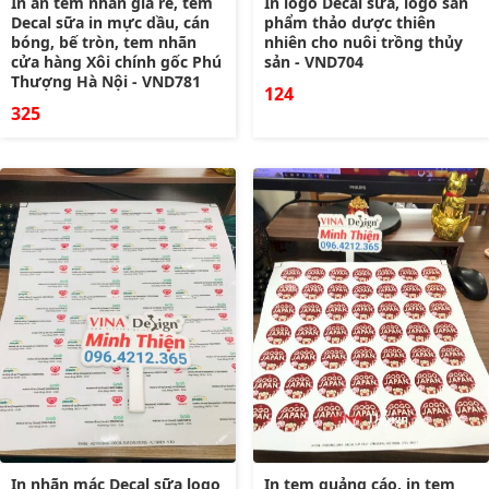
In ấn tem nhãn giá rẻ, tem
In logo Decal sữa, logo sản
Decal sữa in mực dầu, cán
phẩm thảo dược thiên
bóng, bế tròn, tem nhãn
nhiên cho nuôi trồng thủy
cửa hàng Xôi chính gốc Phú
sản - VND704
Thượng Hà Nội - VND781
124
325
In nhãn mác Decal sữa logo
In tem quảng cáo, in tem