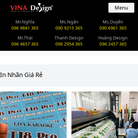
vinadesign.vn
Menu
Mr.Nghĩa
Ms.Ngân
Ms.Duyên
096 9841 365
090 9215 365
090 6961 365
Mr.Thái
Thanh Design
Hoàng Design
096 4657 365
096 2954 365
096 2457 365
In Nhãn Giá Rẻ