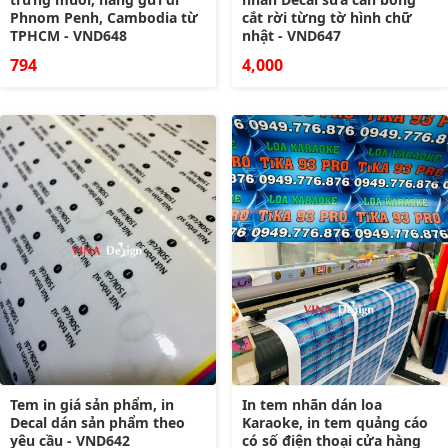
Phnom Penh, Cambodia từ
cắt rời từng tờ hình chữ
TPHCM - VND648
nhật - VND647
794
4,000
Tem in giá sản phẩm, in
In tem nhãn dán loa
Decal dán sản phẩm theo
Karaoke, in tem quảng cáo
yêu cầu - VND642
có số điện thoại cửa hàng