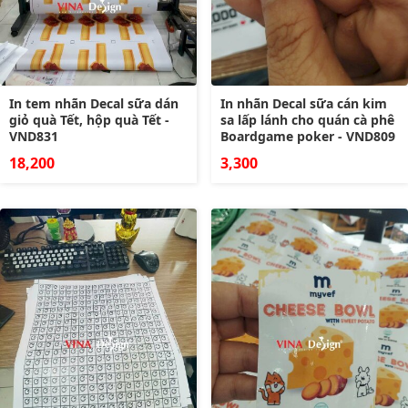
In tem nhãn Decal sữa dán
In nhãn Decal sữa cán kim
giỏ quà Tết, hộp quà Tết -
sa lấp lánh cho quán cà phê
VND831
Boardgame poker - VND809
18,200
3,300