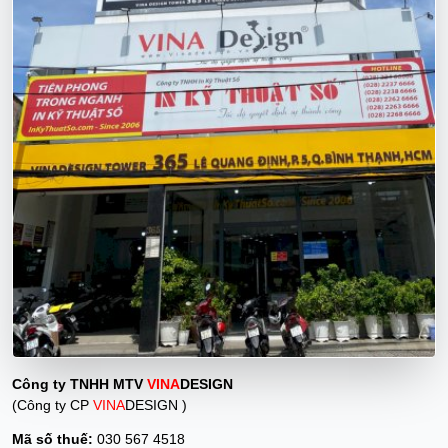
Công ty TNHH MTV
VINA
DESIGN
(Công ty CP
VINA
DESIGN )
Mã số thuế:
030 567 4518