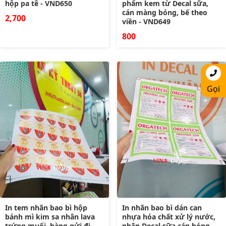
hộp pa tê - VND650
phẩm kem từ Decal sữa,
cán màng bóng, bế theo
2,700
viền - VND649
800
Gọi
In tem nhãn bao bì hộp
In nhãn bao bì dán can
bánh mì kim sa nhân lava
nhựa hóa chất xử lý nước,
trứng muối, hàng gửi đi
nhãn Decal sữa cán bóng