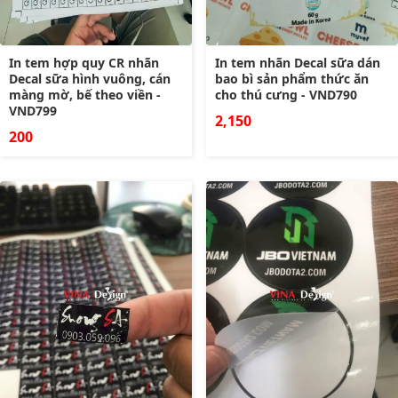
In tem hợp quy CR nhãn
In tem nhãn Decal sữa dán
Decal sữa hình vuông, cán
bao bì sản phẩm thức ăn
màng mờ, bế theo viền -
cho thú cưng - VND790
VND799
2,150
200