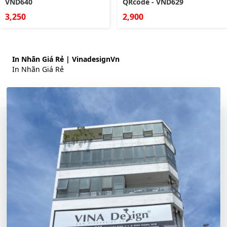
VND640
QRcode - VND629
3,250
2,900
In Nhãn Giá Rẻ | VinadesignVn
In Nhãn Giá Rẻ