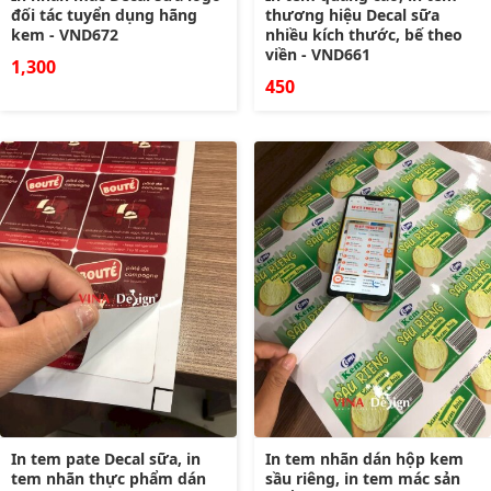
đối tác tuyển dụng hãng
thương hiệu Decal sữa
kem - VND672
nhiều kích thước, bế theo
viền - VND661
1,300
450
In tem pate Decal sữa, in
In tem nhãn dán hộp kem
tem nhãn thực phẩm dán
sầu riêng, in tem mác sản