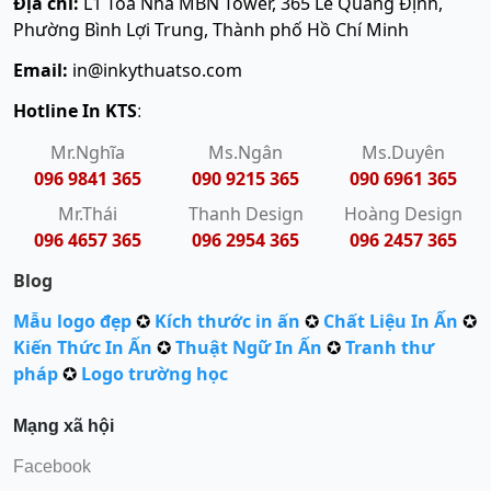
Địa chỉ:
L1 Toà Nhà MBN Tower, 365 Lê Quang Định,
Phường Bình Lợi Trung, Thành phố Hồ Chí Minh
Email:
in@inkythuatso.com
Hotline In KTS
:
Mr.Nghĩa
Ms.Ngân
Ms.Duyên
096 9841 365
090 9215 365
090 6961 365
Mr.Thái
Thanh Design
Hoàng Design
096 4657 365
096 2954 365
096 2457 365
Blog
Mẫu logo đẹp
✪
Kích thước in ấn
✪
Chất Liệu In Ấn
✪
Kiến Thức In Ấn
✪
Thuật Ngữ In Ấn
✪
Tranh thư
pháp
✪
Logo trường học
Mạng xã hội
Facebook