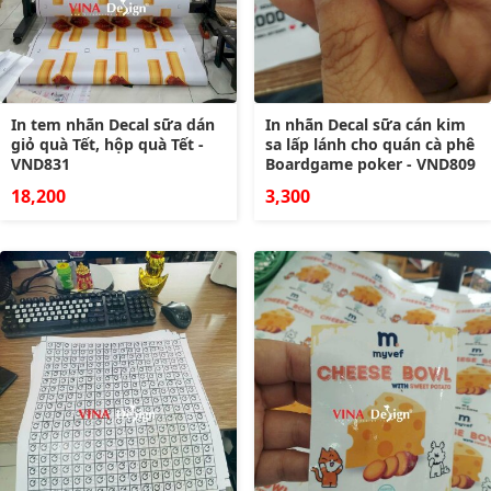
In tem nhãn Decal sữa dán
In nhãn Decal sữa cán kim
giỏ quà Tết, hộp quà Tết -
sa lấp lánh cho quán cà phê
VND831
Boardgame poker - VND809
18,200
3,300