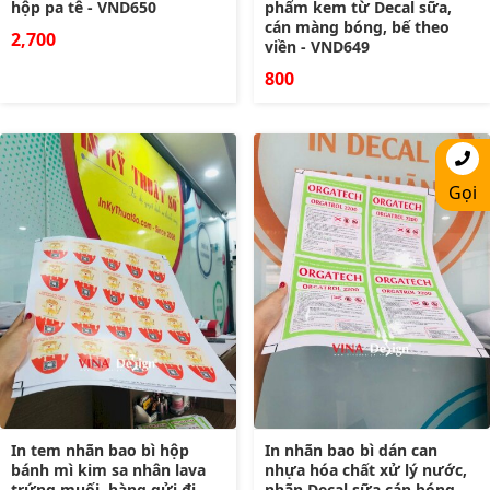
hộp pa tê - VND650
phẩm kem từ Decal sữa,
cán màng bóng, bế theo
2,700
viền - VND649
800
Gọi
In tem nhãn bao bì hộp
In nhãn bao bì dán can
bánh mì kim sa nhân lava
nhựa hóa chất xử lý nước,
trứng muối, hàng gửi đi
nhãn Decal sữa cán bóng