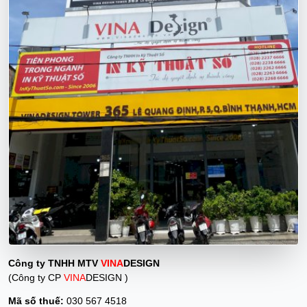
Công ty TNHH MTV
VINA
DESIGN
(Công ty CP
VINA
DESIGN )
Mã số thuế:
030 567 4518