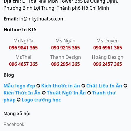
Địa chỉ:
L1 Toà Nhà MBN Tower, 365 Lê Quang Định,
Phường Bình Lợi Trung, Thành phố Hồ Chí Minh
Email:
in@inkythuatso.com
Hotline In KTS
:
Mr.Nghĩa
Ms.Ngân
Ms.Duyên
096 9841 365
090 9215 365
090 6961 365
Mr.Thái
Thanh Design
Hoàng Design
096 4657 365
096 2954 365
096 2457 365
Blog
Mẫu logo đẹp
✪
Kích thước in ấn
✪
Chất Liệu In Ấn
✪
Kiến Thức In Ấn
✪
Thuật Ngữ In Ấn
✪
Tranh thư
pháp
✪
Logo trường học
Mạng xã hội
Facebook