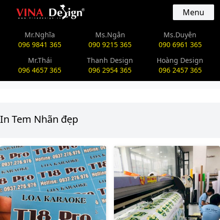
vinadesign.vn
Menu
Mr.Nghĩa
Ms.Ngân
Ms.Duyên
096 9841 365
090 9215 365
090 6961 365
Mr.Thái
Thanh Design
Hoàng Design
096 4657 365
096 2954 365
096 2457 365
In Tem Nhãn đẹp