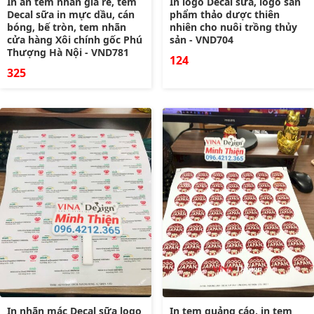
In ấn tem nhãn giá rẻ, tem
In logo Decal sữa, logo sản
Decal sữa in mực dầu, cán
phẩm thảo dược thiên
bóng, bế tròn, tem nhãn
nhiên cho nuôi trồng thủy
cửa hàng Xôi chính gốc Phú
sản - VND704
Thượng Hà Nội - VND781
124
325
In nhãn mác Decal sữa logo
In tem quảng cáo, in tem