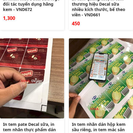
đối tác tuyển dụng hãng
thương hiệu Decal sữa
kem - VND672
nhiều kích thước, bế theo
viền - VND661
1,300
450
In tem pate Decal sữa, in
In tem nhãn dán hộp kem
tem nhãn thực phẩm dán
sầu riêng, in tem mác sản