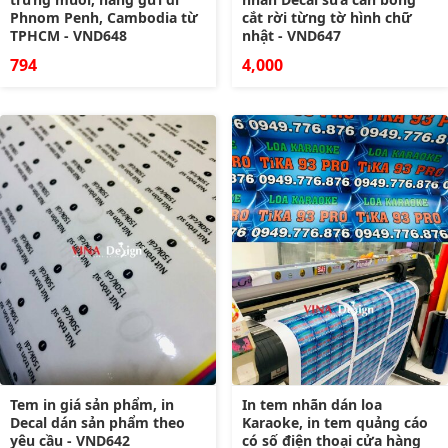
Phnom Penh, Cambodia từ
cắt rời từng tờ hình chữ
TPHCM - VND648
nhật - VND647
794
4,000
Tem in giá sản phẩm, in
In tem nhãn dán loa
Decal dán sản phẩm theo
Karaoke, in tem quảng cáo
yêu cầu - VND642
có số điện thoại cửa hàng