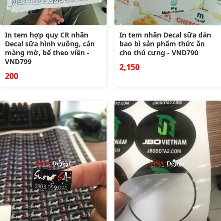
In tem hợp quy CR nhãn
In tem nhãn Decal sữa dán
Decal sữa hình vuông, cán
bao bì sản phẩm thức ăn
màng mờ, bế theo viền -
cho thú cưng - VND790
VND799
2,150
200