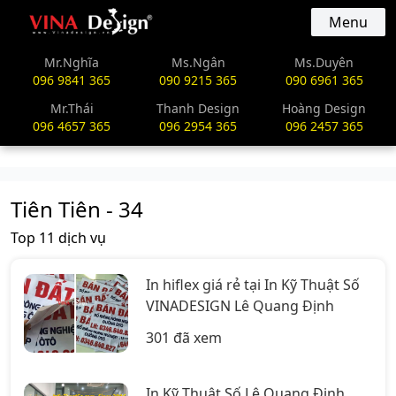
vinadesign.vn
Menu
Mr.Nghĩa
Ms.Ngân
Ms.Duyên
096 9841 365
090 9215 365
090 6961 365
Mr.Thái
Thanh Design
Hoàng Design
096 4657 365
096 2954 365
096 2457 365
Tiên Tiên - 34
Top 11 dịch vụ
In hiflex giá rẻ tại In Kỹ Thuật Số
VINADESIGN Lê Quang Định
301 đã xem
In Kỹ Thuật Số Lê Quang Định