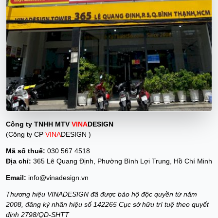
Công ty TNHH MTV
VINA
DESIGN
(Công ty CP
VINA
DESIGN )
Mã số thuế:
030 567 4518
Địa chỉ:
365 Lê Quang Định, Phường Bình Lợi Trung, Hồ Chí Minh
Email:
info@vinadesign.vn
Thương hiệu VINADESIGN đã được bảo hộ độc quyền từ năm
2008, đăng ký nhãn hiệu số 142265 Cục sở hữu trí tuệ theo quyết
định 2798/QD-SHTT