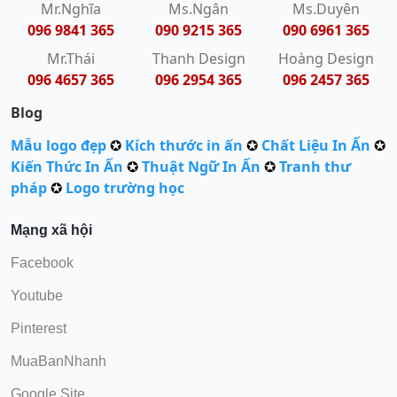
Mr.Nghĩa
Ms.Ngân
Ms.Duyên
096 9841 365
090 9215 365
090 6961 365
Mr.Thái
Thanh Design
Hoàng Design
096 4657 365
096 2954 365
096 2457 365
Blog
Mẫu logo đẹp
✪
Kích thước in ấn
✪
Chất Liệu In Ấn
✪
Kiến Thức In Ấn
✪
Thuật Ngữ In Ấn
✪
Tranh thư
pháp
✪
Logo trường học
Mạng xã hội
Facebook
Youtube
Pinterest
MuaBanNhanh
Google Site