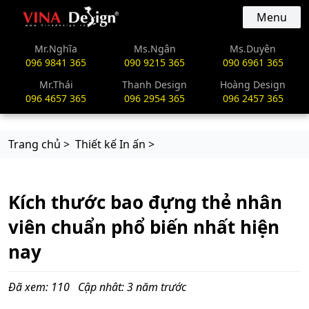
vinadesign.vn
Menu
Mr.Nghĩa
Ms.Ngân
Ms.Duyên
096 9841 365
090 9215 365
090 6961 365
Mr.Thái
Thanh Design
Hoàng Design
096 4657 365
096 2954 365
096 2457 365
Trang chủ >
Thiết kế In ấn >
Kích thước bao đựng thẻ nhân
viên chuẩn phổ biến nhất hiện
nay
Đã xem: 110
Cập nhât: 3 năm trước