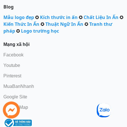
Blog
Mẫu logo đẹp
✪
Kích thước in ấn
✪
Chất Liệu In Ấn
✪
Kiến Thức In Ấn
✪
Thuật Ngữ In Ấn
✪
Tranh thư
pháp
✪
Logo trường học
Mạng xã hội
Facebook
Youtube
Pinterest
MuaBanNhanh
Google Site
Google Map
Gọi Điện
chat Zalo