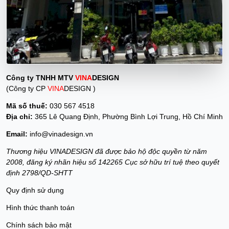
Công ty TNHH MTV
VINA
DESIGN
(Công ty CP
VINA
DESIGN )
Mã số thuế:
030 567 4518
Địa chỉ:
365 Lê Quang Định, Phường Bình Lợi Trung, Hồ Chí Minh
Email:
info@vinadesign.vn
Thương hiệu VINADESIGN đã được bảo hộ độc quyền từ năm
2008, đăng ký nhãn hiệu số 142265 Cục sở hữu trí tuệ theo quyết
định 2798/QD-SHTT
Quy định sử dụng
Hình thức thanh toán
Chính sách bảo mật