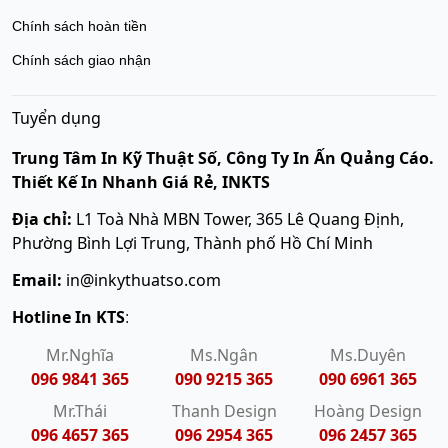
Chính sách hoàn tiền
Chính sách giao nhận
Tuyển dụng
Trung Tâm In Kỹ Thuật Số, Công Ty In Ấn Quảng Cáo.
Thiết Kế In Nhanh Giá Rẻ, INKTS
Địa chỉ:
L1 Toà Nhà MBN Tower, 365 Lê Quang Định,
Phường Bình Lợi Trung, Thành phố Hồ Chí Minh
Email:
in@inkythuatso.com
Hotline In KTS
:
Mr.Nghĩa
Ms.Ngân
Ms.Duyên
096 9841 365
090 9215 365
090 6961 365
Mr.Thái
Thanh Design
Hoàng Design
096 4657 365
096 2954 365
096 2457 365