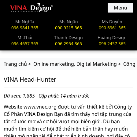
vinadesign.vn
Menu
Mr.Nghĩa
Ms.Ngân
Ms.Duyên
096 9841 365
090 9215 365
090 6961 365
Mr.Thái
Thanh Design
Hoàng Design
096 4657 365
096 2954 365
096 2457 365
Trang chủ >
Online marketing, Digital Marketing >
Công 
VINA Head-Hunter
Đã xem: 1,885
Cập nhât: 14 năm trước
Website www.vnec.org được tư vấn thiết kế bởi Công ty
Cổ Phần VINA Design Bạn đã tìm thấy nơi tập trung của
tất cả ước mơ và cơ hội vượt mọi biên giới. Dù bạn
muốn tìm kiếm cơ hội để thể hiện bản thân hay muốn
chiêu mộ nhân tài để phát triển kinh doanh, nơi đây có