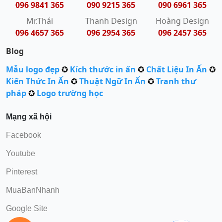
096 9841 365
090 9215 365
090 6961 365
Mr.Thái
Thanh Design
Hoàng Design
096 4657 365
096 2954 365
096 2457 365
Blog
Mẫu logo đẹp
✪
Kích thước in ấn
✪
Chất Liệu In Ấn
✪
Kiến Thức In Ấn
✪
Thuật Ngữ In Ấn
✪
Tranh thư
pháp
✪
Logo trường học
Mạng xã hội
Facebook
Youtube
Pinterest
MuaBanNhanh
Google Site