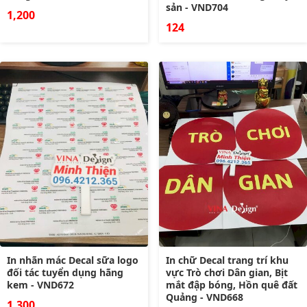
sản - VND704
1,200
124
In nhãn mác Decal sữa logo
In chữ Decal trang trí khu
đối tác tuyển dụng hãng
vực Trò chơi Dân gian, Bịt
kem - VND672
mắt đập bóng, Hồn quê đất
Quảng - VND668
1,300