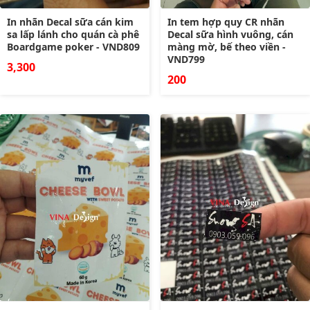
In nhãn Decal sữa cán kim
In tem hợp quy CR nhãn
sa lấp lánh cho quán cà phê
Decal sữa hình vuông, cán
Boardgame poker - VND809
màng mờ, bế theo viền -
VND799
3,300
200