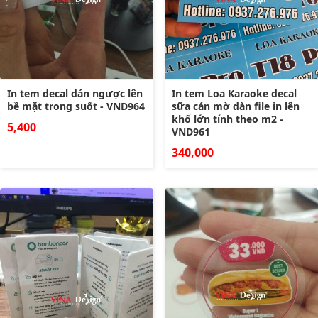
In tem decal dán ngược lên
In tem Loa Karaoke decal
bề mặt trong suốt - VND964
sữa cán mờ dàn file in lên
khổ lớn tính theo m2 -
5,400
VND961
340,000