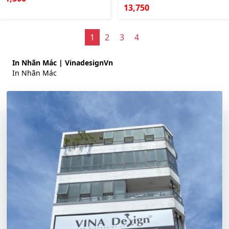
13,750
1
2
3
4
In Nhãn Mác | VinadesignVn
In Nhãn Mác