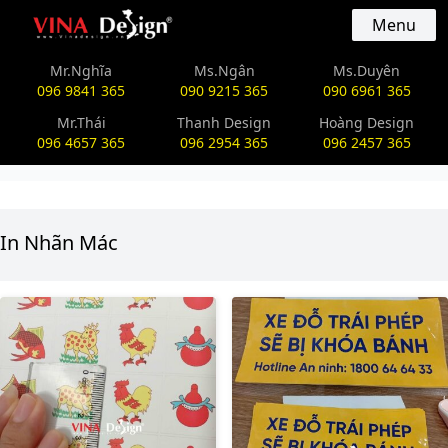
vinadesign.vn
Menu
Mr.Nghĩa
Ms.Ngân
Ms.Duyên
096 9841 365
090 9215 365
090 6961 365
Mr.Thái
Thanh Design
Hoàng Design
096 4657 365
096 2954 365
096 2457 365
In Nhãn Mác