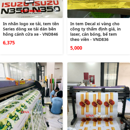
In nhãn logo xe tải, tem tên
In tem Decal xi vàng cho
Series dòng xe tải dán bên
công ty thẩm định giá, in
hông cánh cửa xe - VND846
laser, cán bóng, bế tem
theo viền - VND836
6,375
5,000