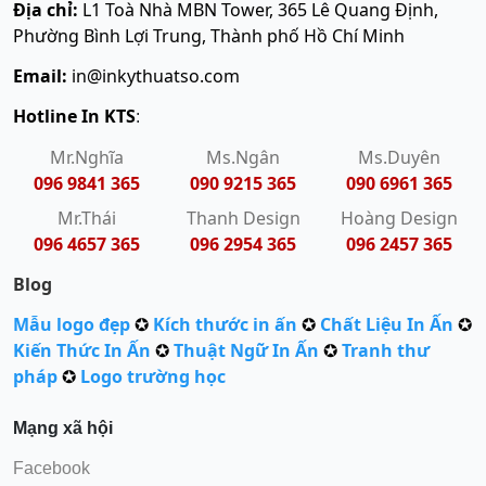
Địa chỉ:
L1 Toà Nhà MBN Tower, 365 Lê Quang Định,
Phường Bình Lợi Trung, Thành phố Hồ Chí Minh
Email:
in@inkythuatso.com
Hotline In KTS
:
Mr.Nghĩa
Ms.Ngân
Ms.Duyên
096 9841 365
090 9215 365
090 6961 365
Mr.Thái
Thanh Design
Hoàng Design
096 4657 365
096 2954 365
096 2457 365
Blog
Mẫu logo đẹp
✪
Kích thước in ấn
✪
Chất Liệu In Ấn
✪
Kiến Thức In Ấn
✪
Thuật Ngữ In Ấn
✪
Tranh thư
pháp
✪
Logo trường học
Mạng xã hội
Facebook