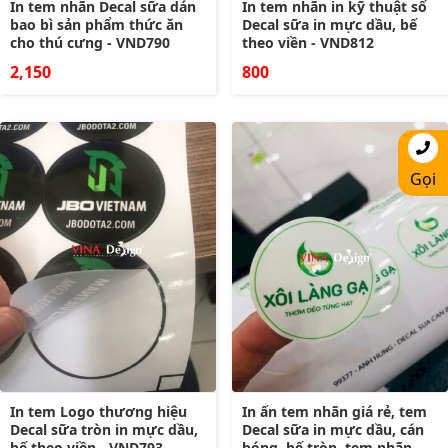
In tem nhãn Decal sữa dán
In tem nhãn in kỹ thuật số
bao bì sản phẩm thức ăn
Decal sữa in mực dầu, bế
cho thú cưng - VND790
theo viền - VND812
2,150
800
Gọi
In tem Logo thương hiệu
In ấn tem nhãn giá rẻ, tem
Decal sữa tròn in mực dầu,
Decal sữa in mực dầu, cán
bế theo viền - VND793
bóng, bế tròn, tem nhãn