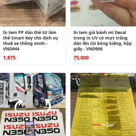
In tem PP dán thẻ từ làm
In tem giá bánh mì Decal
thẻ Smart Key cho dịch vụ
trong in UV có mực trắng
thuê xe thông minh -
dán lên túi bóng kiếng, hộp
VND944
giấy - VND906
1,875
75,000