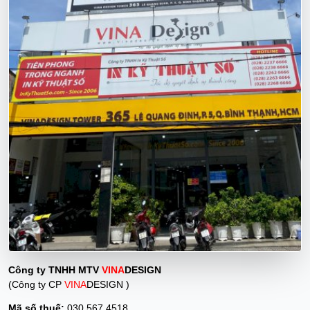
Công ty TNHH MTV
VINA
DESIGN
(Công ty CP
VINA
DESIGN )
Mã số thuế:
030 567 4518