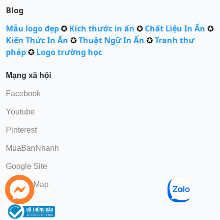
Blog
Mẫu logo đẹp
✪
Kích thước in ấn
✪
Chất Liệu In Ấn
✪
Kiến Thức In Ấn
✪
Thuật Ngữ In Ấn
✪
Tranh thư
pháp
✪
Logo trường học
Mạng xã hội
Facebook
Youtube
Pinterest
MuaBanNhanh
Google Site
Google Map
Gọi Điện
chat Zalo