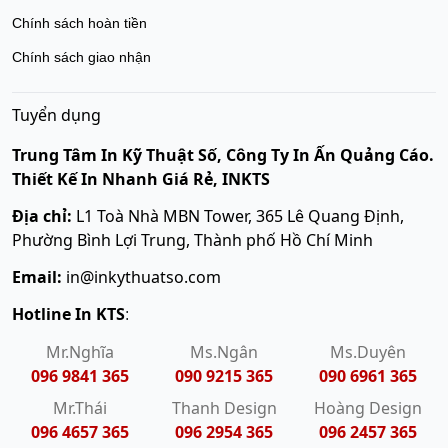
Chính sách hoàn tiền
Chính sách giao nhận
Tuyển dụng
Trung Tâm In Kỹ Thuật Số, Công Ty In Ấn Quảng Cáo.
Thiết Kế In Nhanh Giá Rẻ, INKTS
Địa chỉ:
L1 Toà Nhà MBN Tower, 365 Lê Quang Định,
Phường Bình Lợi Trung, Thành phố Hồ Chí Minh
Email:
in@inkythuatso.com
Hotline In KTS
:
Mr.Nghĩa
Ms.Ngân
Ms.Duyên
096 9841 365
090 9215 365
090 6961 365
Mr.Thái
Thanh Design
Hoàng Design
096 4657 365
096 2954 365
096 2457 365