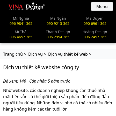
vinadesign.vn
Menu
Mr.Nghĩa
Ms.Ngân
Ms.Duyên
096 9841 365
090 9215 365
090 6961 365
Mr.Thái
Thanh Design
Hoàng Design
096 4657 365
096 2954 365
096 2457 365
Trang chủ >
Dịch vụ >
Dịch vụ thiết kế web >
Dịch vụ thiết kế website công ty
Đã xem: 146
Cập nhât: 5 năm trước
Nhờ website, các doanh nghiệp không cần thuê nhà
mặt tiền vẫn có thể giới thiệu sản phẩm đến đông đảo
người tiêu dùng. Những đơn vị nhỏ có thể có nhiều đơn
hàng không kém các tên tuổi lớn