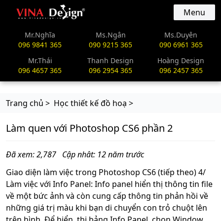
vinadesign.vn
Menu
Mr.Nghĩa
Ms.Ngân
Ms.Duyên
096 9841 365
090 9215 365
090 6961 365
Mr.Thái
Thanh Design
Hoàng Design
096 4657 365
096 2954 365
096 2457 365
Trang chủ >
Học thiết kế đồ hoạ >
Làm quen với Photoshop CS6 phần 2
Đã xem: 2,787
Cập nhât: 12 năm trước
Giao diện làm việc trong Photoshop CS6 (tiếp theo) 4/
Làm việc với Info Panel: Info panel hiển thị thông tin file
về một bức ảnh và còn cung cấp thông tin phản hồi về
những giá trị màu khi bạn di chuyển con trỏ chuột lên
trên hình. Để hiển thị bảng Info Panel, chọn Window