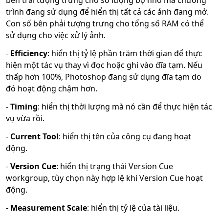
bên trái tượng trưng cho số lượng bộ nhớ mà chương
trình đang sử dụng để hiển thị tất cả các ảnh đang mở.
Con số bên phải tượng trưng cho tổng số RAM có thể
sử dụng cho việc xử lý ảnh.
-
Efficiency
: hiển thị tỷ lệ phần trăm thời gian để thực
hiện một tác vụ thay vì đọc hoặc ghi vào đĩa tạm. Nếu
thấp hơn 100%, Photoshop đang sử dụng đĩa tạm do
đó hoạt động chậm hơn.
-
Timing
: hiển thị thời lượng mà nó cần để thực hiện tác
vụ vừa rồi.
-
Current Tool
: hiển thị tên của công cụ đang hoạt
động.
-
Version Cue
: hiển thị trạng thái Version Cue
workgroup, tùy chọn này hợp lệ khi Version Cue hoạt
động.
-
Measurement Scale
: hiển thị tỷ lệ của tài liệu.