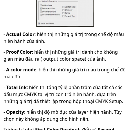
-
Actual Color
: hiển thị những giá trị trong chế độ màu
hiện hành của ảnh.
-
Proof Color
: hiển thị những giá trị dành cho không
gian màu đầu ra ( output color space) của ảnh.
-
A color mode
: hiển thị những giá trị màu trong chế độ
màu đó.
-
Total Ink
: hiển thị tổng tỷ lệ phần trăm của tất cả các
dấu mực CMYK tại vị trí con trỏ hiện hành, dựa trên
những giá trị đã thiết lập trong hộp thoại CMYK Setup.
-
Opacity
: hiển thị độ mờ đục của layer hiện hành. Tùy
chọn này không áp dụng cho hình nền.
Tương tự như
First Color Readout
, đối với
Second