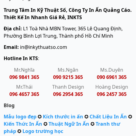
Trung Tâm In Kỹ Thuật Số, Công Ty In Ấn Quảng Cáo.
Thiết Kế In Nhanh Giá Rẻ, INKTS
Địa chỉ:
L1 Toà Nhà MBN Tower, 365 Lê Quang Định,
Phường Bình Lợi Trung, Thành phố Hồ Chí Minh
Email:
in@inkythuatso.com
Hotline In KTS
:
Mr.Nghĩa
Ms.Ngân
Ms.Duyên
096 9841 365
090 9215 365
090 6961 365
Mr.Thái
Thanh Design
Hoàng Design
096 4657 365
096 2954 365
096 2457 365
Blog
Mẫu logo đẹp
✪
Kích thước in ấn
✪
Chất Liệu In Ấn
✪
Kiến Thức In Ấn
✪
Thuật Ngữ In Ấn
✪
Tranh thư
pháp
✪
Logo trường học