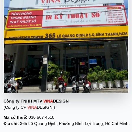
Công ty TNHH MTV
VINA
DESIGN
(Công ty CP
VINA
DESIGN )
Mã số thuế:
030 567 4518
Địa chỉ:
365 Lê Quang Định, Phường Bình Lợi Trung, Hồ Chí Minh