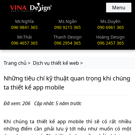
vinadesign.vn
Menu
Mr.Nghĩa
Ms.Ngân
Ms.Duyên
096 9841 365
090 9215 365
090 6961 365
Mr.Thái
Thanh Design
Hoàng Design
096 4657 365
096 2954 365
096 2457 365
Trang chủ >
Dịch vụ thiết kế web >
Những tiêu chí kỹ thuật quan trọng khi chúng
ta thiết kế app mobile
Đã xem: 206
Cập nhât: 5 năm trước
Khi chúng ta thiết kế app mobile thì sẽ có rất nhiều
những điểm cần phải lưu ý tới nếu như muốn có một