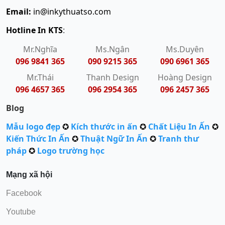
Email:
in@inkythuatso.com
Hotline In KTS
:
Mr.Nghĩa
Ms.Ngân
Ms.Duyên
096 9841 365
090 9215 365
090 6961 365
Mr.Thái
Thanh Design
Hoàng Design
096 4657 365
096 2954 365
096 2457 365
Blog
Mẫu logo đẹp
✪
Kích thước in ấn
✪
Chất Liệu In Ấn
✪
Kiến Thức In Ấn
✪
Thuật Ngữ In Ấn
✪
Tranh thư
pháp
✪
Logo trường học
Mạng xã hội
Facebook
Youtube