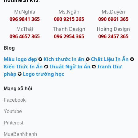
:
Mr.Nghĩa
Ms.Ngân
Ms.Duyên
096 9841 365
090 9215 365
090 6961 365
Mr.Thái
Thanh Design
Hoàng Design
096 4657 365
096 2954 365
096 2457 365
Blog
Mẫu logo đẹp
✪
Kích thước in ấn
✪
Chất Liệu In Ấn
✪
Kiến Thức In Ấn
✪
Thuật Ngữ In Ấn
✪
Tranh thư
pháp
✪
Logo trường học
Mạng xã hội
Facebook
Youtube
Pinterest
MuaBanNhanh