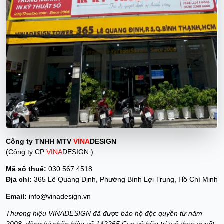
Công ty TNHH MTV
VINA
DESIGN
(Công ty CP
VINA
DESIGN )
Mã số thuế:
030 567 4518
Địa chỉ:
365 Lê Quang Định, Phường Bình Lợi Trung, Hồ Chí Minh
Email:
info@vinadesign.vn
Thương hiệu VINADESIGN đã được bảo hộ độc quyền từ năm
2008, đăng ký nhãn hiệu số 142265 Cục sở hữu trí tuệ theo quyết