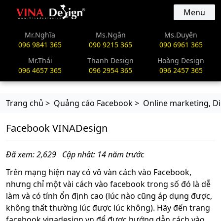
vinadesign.vn
Menu
Mr.Nghĩa
Ms.Ngân
Ms.Duyên
096 9841 365
090 9215 365
090 6961 365
Mr.Thái
Thanh Design
Hoàng Design
096 4657 365
096 2954 365
096 2457 365
Trang chủ >
Quảng cáo Facebook >
Online marketing, Di
Facebook VINADesign
Đã xem: 2,629
Cập nhât: 14 năm trước
Trên mạng hiện nay có vô vàn cách vào Facebook,
nhưng chỉ một vài cách vào facebook trong số đó là dễ
làm và có tính ổn định cao (lúc nào cũng áp dụng được,
không thất thường lúc được lúc không). Hãy đến trang
facebook.vinadesign.vn để được hướng dẫn cách vào