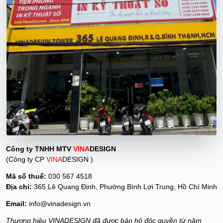
Công ty TNHH MTV
VINA
DESIGN
(Công ty CP
VINA
DESIGN )
Mã số thuế:
030 567 4518
Địa chỉ:
365 Lê Quang Định, Phường Bình Lợi Trung, Hồ Chí Minh
Email:
info@vinadesign.vn
Thương hiệu VINADESIGN đã được bảo hộ độc quyền từ năm