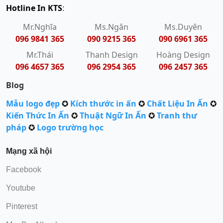
Hotline In KTS
:
Mr.Nghĩa
Ms.Ngân
Ms.Duyên
096 9841 365
090 9215 365
090 6961 365
Mr.Thái
Thanh Design
Hoàng Design
096 4657 365
096 2954 365
096 2457 365
Blog
Mẫu logo đẹp
✪
Kích thước in ấn
✪
Chất Liệu In Ấn
✪
Kiến Thức In Ấn
✪
Thuật Ngữ In Ấn
✪
Tranh thư
pháp
✪
Logo trường học
Mạng xã hội
Facebook
Youtube
Pinterest