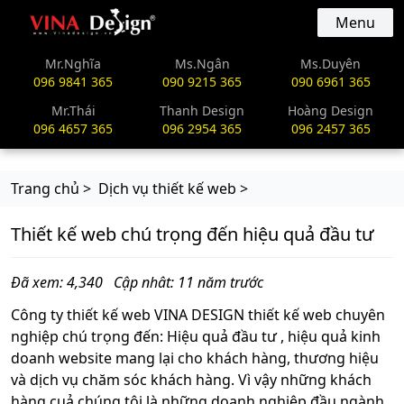
vinadesign.vn
Menu
Mr.Nghĩa
Ms.Ngân
Ms.Duyên
096 9841 365
090 9215 365
090 6961 365
Mr.Thái
Thanh Design
Hoàng Design
096 4657 365
096 2954 365
096 2457 365
Trang chủ >
Dịch vụ thiết kế web >
Thiết kế web chú trọng đến hiệu quả đầu tư
Đã xem: 4,340
Cập nhât: 11 năm trước
Công ty thiết kế web VINA DESIGN thiết kế web chuyên
nghiệp chú trọng đến: Hiệu quả đầu tư , hiệu quả kinh
doanh website mang lại cho khách hàng, thương hiệu
và dịch vụ chăm sóc khách hàng. Vì vậy những khách
hàng cuả chúng tôi là những doanh nghiệp đầu ngành