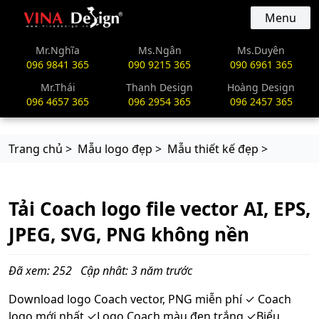
vinadesign.vn
Menu
Mr.Nghĩa
Ms.Ngân
Ms.Duyên
096 9841 365
090 9215 365
090 6961 365
Mr.Thái
Thanh Design
Hoàng Design
096 4657 365
096 2954 365
096 2457 365
Trang chủ >
Mẫu logo đẹp >
Mẫu thiết kế đẹp >
Tải Coach logo file vector AI, EPS,
JPEG, SVG, PNG không nền
Đã xem: 252
Cập nhât: 3 năm trước
Download logo Coach vector, PNG miễn phí ✓ Coach
logo mới nhất ✓Logo Coach màu đen trắng ✓Biểu