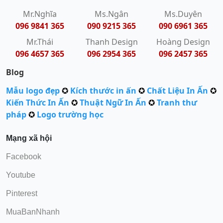
Mr.Nghĩa
Ms.Ngân
Ms.Duyên
096 9841 365
090 9215 365
090 6961 365
Mr.Thái
Thanh Design
Hoàng Design
096 4657 365
096 2954 365
096 2457 365
Blog
Mẫu logo đẹp
✪
Kích thước in ấn
✪
Chất Liệu In Ấn
✪
Kiến Thức In Ấn
✪
Thuật Ngữ In Ấn
✪
Tranh thư
pháp
✪
Logo trường học
Mạng xã hội
Facebook
Youtube
Pinterest
MuaBanNhanh