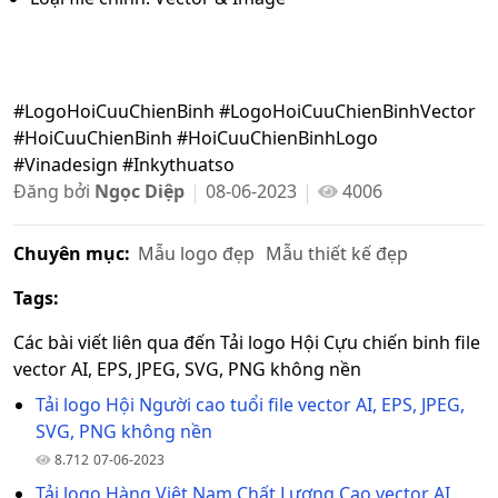
#LogoHoiCuuChienBinh #LogoHoiCuuChienBinhVector
#HoiCuuChienBinh #HoiCuuChienBinhLogo
#Vinadesign #Inkythuatso
Đăng bởi
Ngọc Diệp
08-06-2023
4006
Chuyên mục:
Mẫu logo đẹp
Mẫu thiết kế đẹp
Tags:
Các bài viết liên qua đến Tải logo Hội Cựu chiến binh file
vector AI, EPS, JPEG, SVG, PNG không nền
Tải logo Hội Người cao tuổi file vector AI, EPS, JPEG,
SVG, PNG không nền
8.712
07-06-2023
Tải logo Hàng Việt Nam Chất Lượng Cao vector AI,