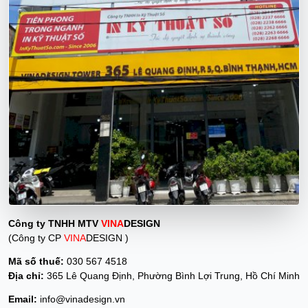
Công ty TNHH MTV
VINA
DESIGN
(Công ty CP
VINA
DESIGN )
Mã số thuế:
030 567 4518
Địa chỉ:
365 Lê Quang Định, Phường Bình Lợi Trung, Hồ Chí Minh
Email:
info@vinadesign.vn