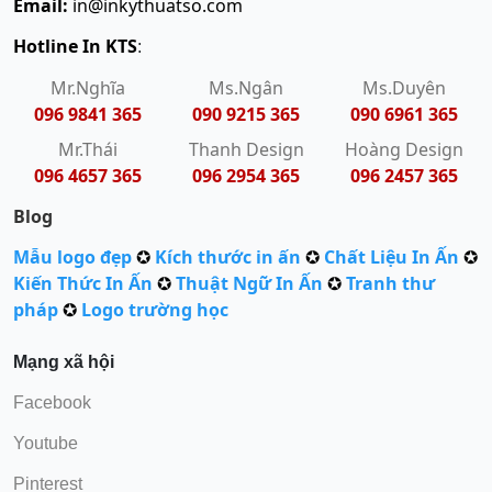
Email:
in@inkythuatso.com
Hotline In KTS
:
Mr.Nghĩa
Ms.Ngân
Ms.Duyên
096 9841 365
090 9215 365
090 6961 365
Mr.Thái
Thanh Design
Hoàng Design
096 4657 365
096 2954 365
096 2457 365
Blog
Mẫu logo đẹp
✪
Kích thước in ấn
✪
Chất Liệu In Ấn
✪
Kiến Thức In Ấn
✪
Thuật Ngữ In Ấn
✪
Tranh thư
pháp
✪
Logo trường học
Mạng xã hội
Facebook
Youtube
Pinterest