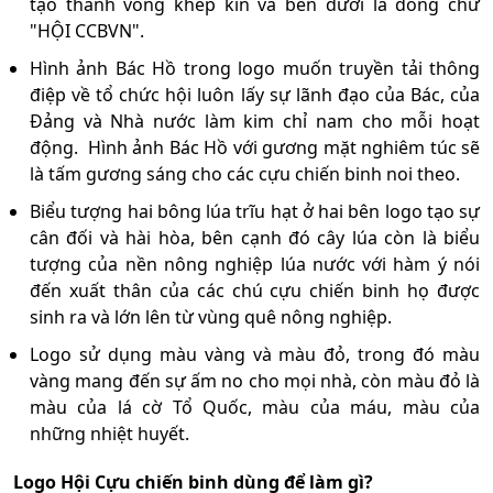
tạo thành vòng khép kín và bên dưới là dòng chữ
"HỘI CCBVN".
Hình ảnh Bác Hồ trong logo muốn truyền tải thông
điệp về tổ chức hội luôn lấy sự lãnh đạo của Bác, của
Đảng và Nhà nước làm kim chỉ nam cho mỗi hoạt
động. Hình ảnh Bác Hồ với gương mặt nghiêm túc sẽ
là tấm gương sáng cho các cựu chiến binh noi theo.
Biểu tượng hai bông lúa trĩu hạt ở hai bên logo tạo sự
cân đối và hài hòa, bên cạnh đó cây lúa còn là biểu
tượng của nền nông nghiệp lúa nước với hàm ý nói
đến xuất thân của các chú cựu chiến binh họ được
sinh ra và lớn lên từ vùng quê nông nghiệp.
Logo sử dụng màu vàng và màu đỏ, trong đó màu
vàng mang đến sự ấm no cho mọi nhà, còn màu đỏ là
màu của lá cờ Tổ Quốc, màu của máu, màu của
những nhiệt huyết.
Logo Hội Cựu chiến binh dùng để làm gì?