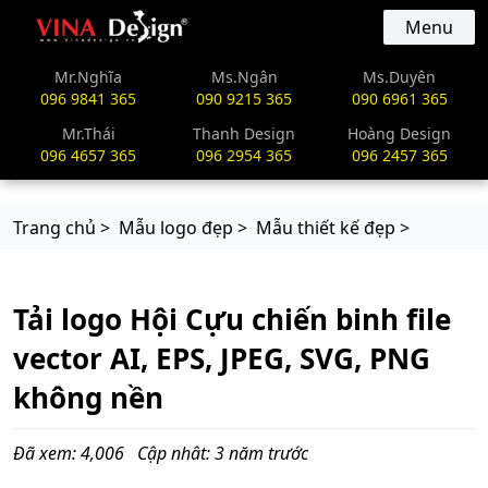
vinadesign.vn
Menu
Mr.Nghĩa
Ms.Ngân
Ms.Duyên
096 9841 365
090 9215 365
090 6961 365
Mr.Thái
Thanh Design
Hoàng Design
096 4657 365
096 2954 365
096 2457 365
Trang chủ >
Mẫu logo đẹp >
Mẫu thiết kế đẹp >
Tải logo Hội Cựu chiến binh file
vector AI, EPS, JPEG, SVG, PNG
không nền
Đã xem: 4,006
Cập nhât: 3 năm trước