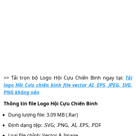
>> Tải trọn bộ
Logo Hội Cựu Chiến Binh ngay tại:
Tải
logo Hội Cựu chiến binh file vector AI, EPS, JPEG, SVG,
PNG không nền
Thông tin file Logo Hội Cựu Chiến Binh
Dung lượng file: 3.09 MB (.Rar)
Định dạng tệp: .SVG; .PNG, .AI, .EPS, .PDF
Loại file chỉnh: Vector & Image