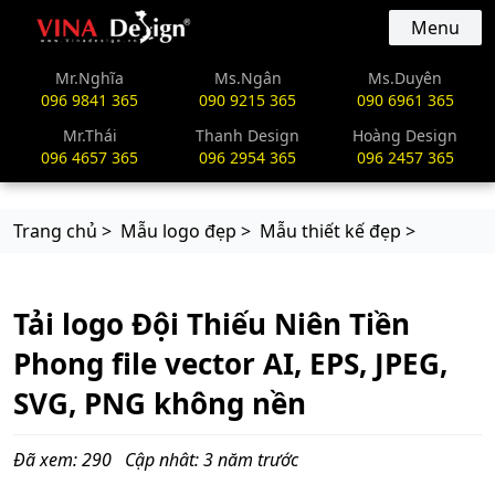
vinadesign.vn
Menu
Mr.Nghĩa
Ms.Ngân
Ms.Duyên
096 9841 365
090 9215 365
090 6961 365
Mr.Thái
Thanh Design
Hoàng Design
096 4657 365
096 2954 365
096 2457 365
Trang chủ >
Mẫu logo đẹp >
Mẫu thiết kế đẹp >
Tải logo Đội Thiếu Niên Tiền
Phong file vector AI, EPS, JPEG,
SVG, PNG không nền
Đã xem: 290
Cập nhât: 3 năm trước