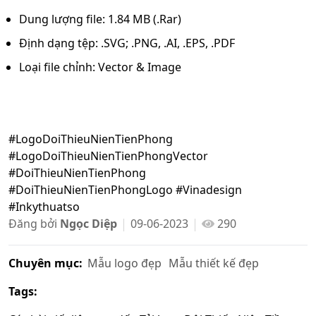
Dung lượng file: 1.84 MB (.Rar)
Định dạng tệp: .SVG; .PNG, .AI, .EPS, .PDF
Loại file chỉnh: Vector & Image
#LogoDoiThieuNienTienPhong
#LogoDoiThieuNienTienPhongVector
#DoiThieuNienTienPhong
#DoiThieuNienTienPhongLogo #Vinadesign
#Inkythuatso
Đăng bởi
Ngọc Diệp
09-06-2023
290
Chuyên mục:
Mẫu logo đẹp
Mẫu thiết kế đẹp
Tags: