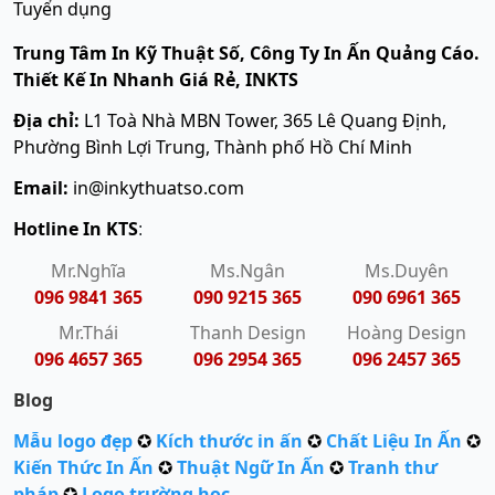
Tuyển dụng
Trung Tâm In Kỹ Thuật Số, Công Ty In Ấn Quảng Cáo.
Thiết Kế In Nhanh Giá Rẻ, INKTS
Địa chỉ:
L1 Toà Nhà MBN Tower, 365 Lê Quang Định,
Phường Bình Lợi Trung, Thành phố Hồ Chí Minh
Email:
in@inkythuatso.com
Hotline In KTS
:
Mr.Nghĩa
Ms.Ngân
Ms.Duyên
096 9841 365
090 9215 365
090 6961 365
Mr.Thái
Thanh Design
Hoàng Design
096 4657 365
096 2954 365
096 2457 365
Blog
Mẫu logo đẹp
✪
Kích thước in ấn
✪
Chất Liệu In Ấn
✪
Kiến Thức In Ấn
✪
Thuật Ngữ In Ấn
✪
Tranh thư
pháp
✪
Logo trường học