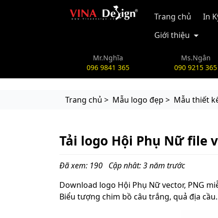
vinadesign.vn
Trang chủ
In 
Giới thiệu
Mr.Nghĩa
Ms.Ngân
096 9841 365
090 9215 365
Trang chủ >
Mẫu logo đẹp >
Mẫu thiết k
Tải logo Hội Phụ Nữ file 
Đã xem: 190
Cập nhât: 3 năm trước
Download logo Hội Phụ Nữ vector, PNG mi
Biểu tượng chim bồ câu trắng, quả địa cầu.