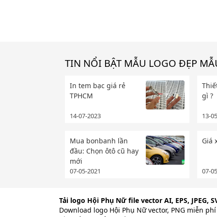
TIN NỔI BẬT MẪU LOGO ĐẸP MẪU
In tem bạc giá rẻ
Thiế
TPHCM
gì ?
14-07-2023
13-0
Mua bonbanh lần
Giá 
đầu: Chọn ôtô cũ hay
mới
07-05-2021
07-0
Tải logo Hội Phụ Nữ file vector AI, EPS, JPEG,
Download logo Hội Phụ Nữ vector, PNG miễn ph