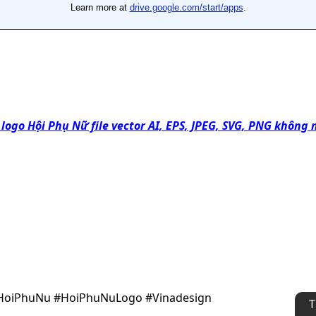
 logo Hội Phụ Nữ file vector AI, EPS, JPEG, SVG, PNG không 
HoiPhuNu #HoiPhuNuLogo #Vinadesign
T