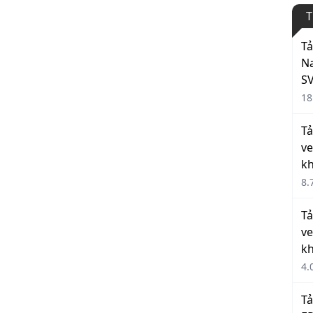
T
Tả
Na
S
18
Tả
ve
k
8.
Tả
ve
k
4.
Tả