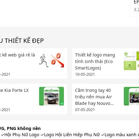
EP
3.
 THIẾT KẾ ĐẸP
t kế web giá rẻ là
Thiết kế logo mang
tính sinh thái (Eco
SmartLogos)
5-2021
10-05-2021
xe Kia Forte LX
Cầm trong tay 40
triệu nên mua Air
Blade hay Nouvo...
5-2021
07-05-2021
 SVG, PNG không nền
í ✓Hội Phụ Nữ Logo ✓Logo Hội Liên Hiệp Phụ Nữ ✓Logo màu xanh d