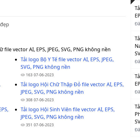
Tả
EP
Đă
 đẹp
Tả
Na
Nữ file vector AI, EPS, JPEG, SVG, PNG không nền
S
Tải logo Bộ Y Tế file vector AI, EPS, JPEG,
Đă
SVG, PNG không nền
163
07-06-2023
Tả
EP
,
Tải logo Hội Chữ Thập Đỏ file vector AI, EPS,
JPEG, SVG, PNG không nền
Đă
308
07-06-2023
Tả
EPS,
Tải logo Hội Sinh Viên file vector AI, EPS,
Ph
JPEG, SVG, PNG không nền
S
351
07-06-2023
Đă