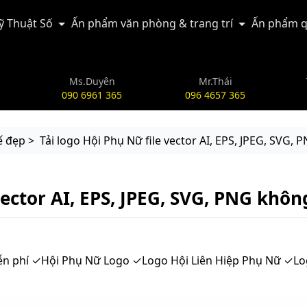
Kỹ Thuật Số
Ấn phẩm văn phòng & trang trí
Ấn phẩm q
Ms.Duyên
Mr.Thái
090 6961 365
096 4657 365
ế đẹp >
Tải logo Hội Phụ Nữ file vector AI, EPS, JPEG, SVG,
vector AI, EPS, JPEG, SVG, PNG khô
ễn phí ✓Hội Phụ Nữ Logo ✓Logo Hội Liên Hiệp Phụ Nữ ✓Lo