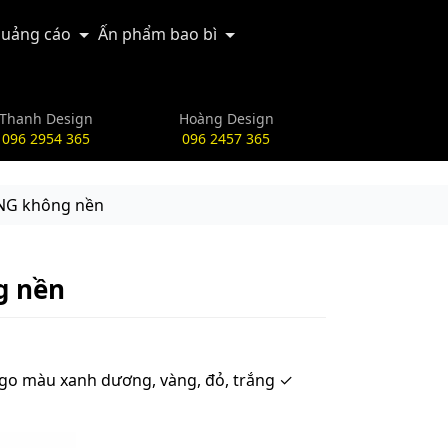
uảng cáo
Ấn phẩm bao bì
Thanh Design
Hoàng Design
096 2954 365
096 2457 365
 PNG không nền
ng nền
go màu xanh dương, vàng, đỏ, trắng ✓