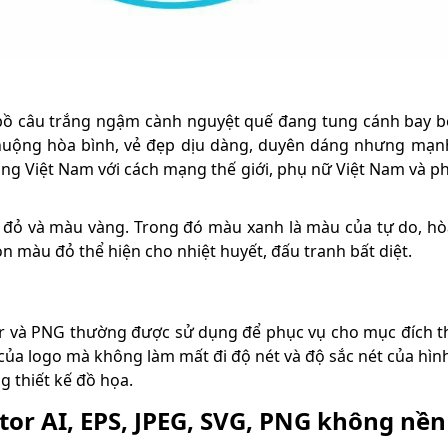
bồ câu trắng ngậm cành nguyệt quế đang tung cánh bay bê
 chuộng hòa bình, vẻ đẹp dịu dàng, duyên dáng nhưng mạ
ạng Việt Nam với cách mạng thế giới, phụ nữ Việt Nam và p
 đỏ và màu vàng. Trong đó màu xanh là màu của tự do, hò
òn màu đỏ thể hiện cho nhiệt huyết, đấu tranh bất diệt.
r và PNG thường được sử dụng để phục vụ cho mục đích thiế
của logo mà không làm mất đi độ nét và độ sắc nét của hình
 thiết kế đồ họa.
ctor AI, EPS, JPEG, SVG, PNG không nền