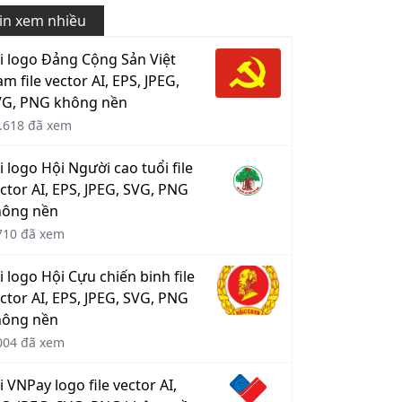
in xem nhiều
i logo Đảng Cộng Sản Việt
m file vector AI, EPS, JPEG,
VG, PNG không nền
.618 đã xem
i logo Hội Người cao tuổi file
ctor AI, EPS, JPEG, SVG, PNG
hông nền
710 đã xem
i logo Hội Cựu chiến binh file
ctor AI, EPS, JPEG, SVG, PNG
hông nền
004 đã xem
i VNPay logo file vector AI,