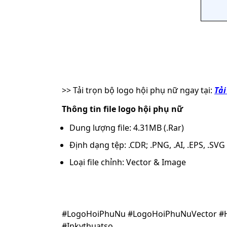
>> Tải trọn bộ
logo hội phụ nữ ngay tại:
Tải
Thông tin file
logo hội phụ nữ
Dung lượng file: 4.31MB (.Rar)
Định dạng tệp: .CDR; .PNG, .AI, .EPS, .SVG
Loại file chỉnh: Vector & Image
#LogoHoiPhuNu #LogoHoiPhuNuVector #
#Inkythuatso