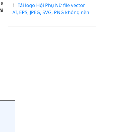
be
1
Tải logo Hội Phụ Nữ file vector
ải
AI, EPS, JPEG, SVG, PNG không nền