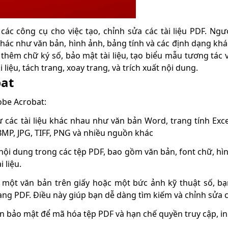
c công cụ cho việc tạo, chỉnh sửa các tài liệu PDF. Ngư
 khác như văn bản, hình ảnh, bảng tính và các định dạng khá
hêm chữ ký số, bảo mật tài liệu, tạo biểu mẫu tương tác 
liệu, tách trang, xoay trang, và trích xuất nội dung.
bat
obe Acrobat:
các tài liệu khác nhau như văn bản Word, trang tính Exce
BMP, JPG, TIFF, PNG và nhiều nguồn khác
ội dung trong các tệp PDF, bao gồm văn bản, font chữ, hình
 liệu.
 một văn bản trên giấy hoặc một bức ảnh kỹ thuật số, b
ng PDF. Điều này giúp bạn dễ dàng tìm kiếm và chỉnh sửa cá
 bảo mật để mã hóa tệp PDF và hạn chế quyền truy cập, in 