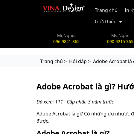
vinadesign.vn
Trang chủ
In 
Giới thiệu
Mr.Nghĩa
Ms.Ngân
096 9841 365
090 9215 365
Trang chủ >
Hỏi đáp >
Adobe Acrobat là 
Adobe Acrobat là gì? Hư
Đã xem: 111
Cập nhât: 3 năm trước
Adobe Acrobat là gì? Có những ưu nhược đi
được.
Adobe Acrobat là gì?