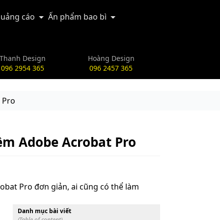
uảng cáo
Ấn phẩm bao bì
Thanh Design
Hoàng Design
096 2954 365
096 2457 365
 Pro
mềm Adobe Acrobat Pro
bat Pro đơn giản, ai cũng có thể làm
Danh mục bài viết
(Table of content)