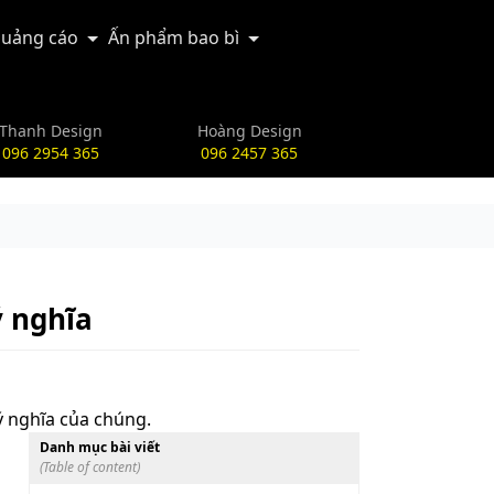
uảng cáo
Ấn phẩm bao bì
Thanh Design
Hoàng Design
096 2954 365
096 2457 365
ý nghĩa
 ý nghĩa của chúng.
Danh mục bài viết
(Table of content)