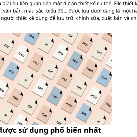
à dữ liệu liên quan đến một dự án thiết kế cụ thể. File thiết 
văn bản, màu sắc, biểu đồ,.. được lưu dưới dạng là một h
c người thiết kế dùng để lưu trữ, chỉnh sửa, xuất bản và ch
ế được sử dụng phổ biến nhất