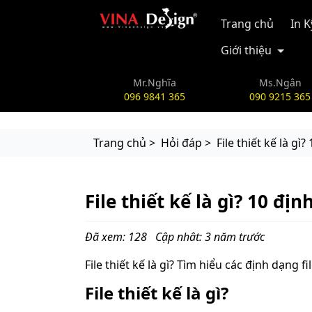
vinadesign.vn
Trang chủ
In 
Giới thiệu
Mr.Nghĩa
Ms.Ngân
096 9841 365
090 9215 365
Trang chủ >
Hỏi đáp >
File thiết kế là gì
File thiết kế là gì? 10 đị
Đã xem: 128
Cập nhât: 3 năm trước
File thiết kế là gì? Tìm hiểu các định dạng
File thiết kế là gì?