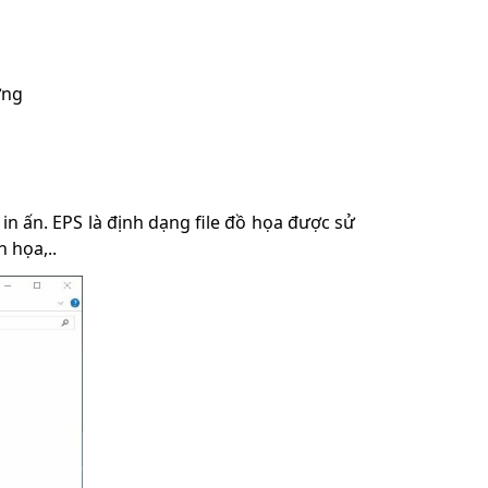
ợng
n ấn. EPS là định dạng file đồ họa được sử
 họa,..