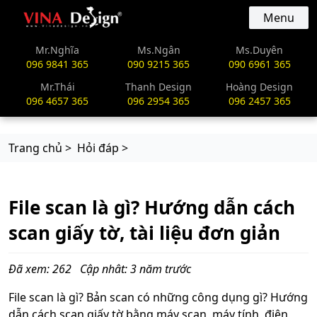
vinadesign.vn
Menu
Mr.Nghĩa
Ms.Ngân
Ms.Duyên
096 9841 365
090 9215 365
090 6961 365
Mr.Thái
Thanh Design
Hoàng Design
096 4657 365
096 2954 365
096 2457 365
Trang chủ >
Hỏi đáp >
File scan là gì? Hướng dẫn cách
scan giấy tờ, tài liệu đơn giản
Đã xem: 262
Cập nhât: 3 năm trước
File scan là gì? Bản scan có những công dụng gì? Hướng
dẫn cách scan giấy tờ bằng máy scan, máy tính, điện