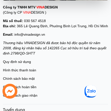
Công ty TNHH MTV
VINA
DESIGN
(Công ty CP
VINA
DESIGN )
Mã số thuế:
030 567 4518
Địa chỉ:
365 Lê Quang Định, Phường Bình Lợi Trung, Hồ Chí Minh
Email:
info@vinadesign.vn
Thương hiệu VINADESIGN đã được bảo hộ độc quyền từ năm
2008, đăng ký nhãn hiệu số 142265 Cục sở hữu trí tuệ theo quyết
định 2798/QD-SHTT
Quy định sử dụng
Hình thức thanh toán
Chính sách bảo mật
Chính sách hoàn tiền
Chính sách giao nhận
Gọi Điện
chat Zalo
Tuyển dụng