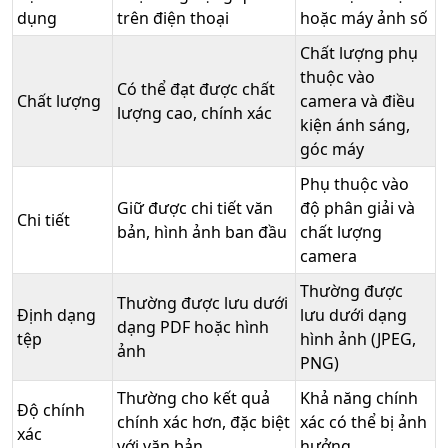
dụng
trên điện thoại
hoặc máy ảnh số
Chất lượng phụ
thuộc vào
Có thể đạt được chất
Chất lượng
camera và điều
lượng cao, chính xác
kiện ánh sáng,
góc máy
Phụ thuộc vào
Giữ được chi tiết văn
độ phân giải và
Chi tiết
bản, hình ảnh ban đầu
chất lượng
camera
Thường được
Thường được lưu dưới
Định dạng
lưu dưới dạng
dạng PDF hoặc hình
tệp
hình ảnh (JPEG,
ảnh
PNG)
Thường cho kết quả
Khả năng chính
Độ chính
chính xác hơn, đặc biệt
xác có thể bị ảnh
xác
với văn bản
hưởng