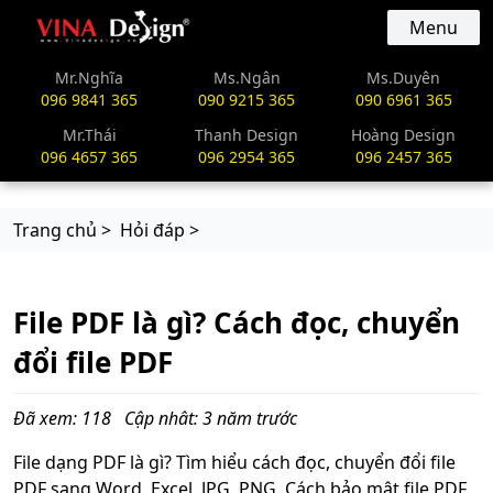
vinadesign.vn
Menu
Mr.Nghĩa
Ms.Ngân
Ms.Duyên
096 9841 365
090 9215 365
090 6961 365
Mr.Thái
Thanh Design
Hoàng Design
096 4657 365
096 2954 365
096 2457 365
Trang chủ >
Hỏi đáp >
File PDF là gì? Cách đọc, chuyển
đổi file PDF
Đã xem: 118
Cập nhât: 3 năm trước
File dạng PDF là gì? Tìm hiểu cách đọc, chuyển đổi file
PDF sang Word, Excel, JPG, PNG. Cách bảo mật file PDF.