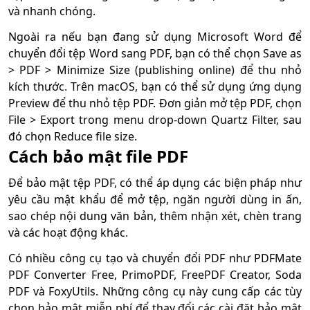
và nhanh chóng.
Ngoài ra nếu bạn đang sử dụng Microsoft Word để
chuyển đổi tệp Word sang PDF, bạn có thể chọn Save as
> PDF > Minimize Size (publishing online) để thu nhỏ
kích thước. Trên macOS, bạn có thể sử dụng ứng dụng
Preview để thu nhỏ tệp PDF. Đơn giản mở tệp PDF, chọn
File > Export trong menu drop-down Quartz Filter, sau
đó chọn Reduce file size.
Cách bảo mật file PDF
Để bảo mật tệp PDF, có thể áp dụng các biện pháp như
yêu cầu mật khẩu để mở tệp, ngăn người dùng in ấn,
sao chép nội dung văn bản, thêm nhận xét, chèn trang
và các hoạt động khác.
Có nhiều công cụ tạo và chuyển đổi PDF như PDFMate
PDF Converter Free, PrimoPDF, FreePDF Creator, Soda
PDF và FoxyUtils. Những công cụ này cung cấp các tùy
chọn bảo mật miễn phí để thay đổi các cài đặt bảo mật